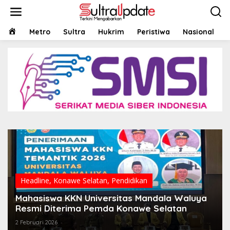
Lewati
ke
konten
HOME
Metro
Sultra
Hukrim
Peristiwa
Nasional
Headline
,
Konawe Selatan
,
Pendidikan
Mahasiswa KKN Universitas Mandala Waluya
Resmi Diterima Pemda Konawe Selatan
2 Februari 2026