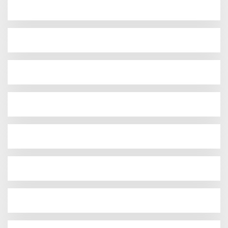
Hadir di Istana Kepresidenan RI, Kadin Sultra
si
Usulkan Hilirisasi Aspal Buton Masuk Proyek