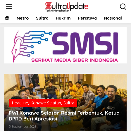
Lewati
ke
konten
HOME
Metro
Sultra
Hukrim
Peristiwa
Nasional
Headline
,
Konawe Selatan
,
Sultra
PWI Konawe Selatan Resmi Terbentuk, Ketua
DPRD Beri Apresiasi
5 September 2023