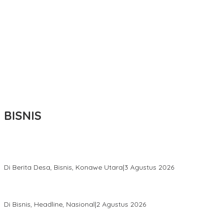
BISNIS
Bupati Ikbar Percepat Pendataan Pekebun Sawit, Dorong
Legalitas STDB Dan Sertifikasi ISPO di Konawe Utara
Di Berita Desa, Bisnis, Konawe Utara
|
3 Agustus 2026
Hadir di Istana Kepresidenan RI, Kadin Sultra Usulkan Hilirisasi
Aspal Buton Masuk Proyek Strategis Nasional
Di Bisnis, Headline, Nasional
|
2 Agustus 2026