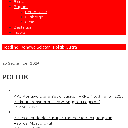
Bisnis
Ragam
Berita Desa
Olahraga
Opini
Destinasi
Indeks
Headline
,
Konawe Selatan
,
Politik
,
Sultra
KPU Konsel Resmi Tetapkan Empat Pasangan Calon Bupati dan
Wakil Bupati Pilkada 2024
23 September 2024
POLITIK
KPU Konawe Utara Sosialisasikan PKPU No. 3 Tahun 2025,
Perkuat Transparansi PAW Anggota Legislatif
14 April 2026
Reses di Andoolo Barat, Purnomo Siap Perjuangkan
Aspirasi Masyarakat