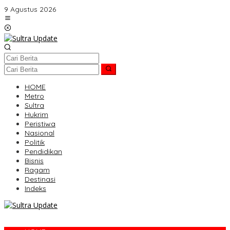
Lewati
9 Agustus 2026
ke
konten
HOME
Metro
Sultra
Hukrim
Peristiwa
Nasional
Politik
Pendidikan
Bisnis
Ragam
Destinasi
Indeks