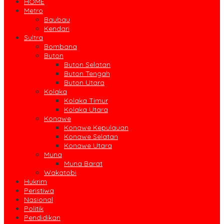
HOME
Metro
Baubau
Kendari
Sultra
Bombana
Buton
Buton Selatan
Buton Tengah
Buton Utara
Kolaka
Kolaka Timur
Kolaka Utara
Konawe
Konawe Kepulauan
Konawe Selatan
Konawe Utara
Muna
Muna Barat
Wakatobi
Hukrim
Peristiwa
Nasional
Politik
Pendidikan