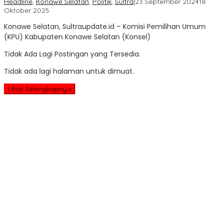
Headline
,
Konawe Selatan
,
Politik
,
Sultra
|
23 September 2024
18
oleh
Oktober 2025
Sultra
Konawe Selatan, Sultraupdate.id – Komisi Pemilihan Umum
Update
(KPU) Kabupaten Konawe Selatan (Konsel)
Tidak Ada Lagi Postingan yang Tersedia.
Tidak ada lagi halaman untuk dimuat.
Lihat Selengkapnya