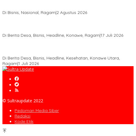
Anton Timbang Hadiri Pertemuan Kadin Dengan Presiden
Prabowo, Perkuat Sinergi Bangun Ekonomi Daerah
Di Bisnis, Nasional, Ragam
|
2 Agustus 2026
Wabup Konawe Salurkan Bibit Durian Dan Saprodi, Dorong
Petani Tingkatkan Produktivitas
Di Berita Desa, Bisnis, Headline, Konawe, Ragam
|
17 Juli 2026
PT MLP Dorong UMKM Langgikima Naik Kelas, Produk Lokal
Dibidik Tembus Ritel Modern
Di Berita Desa, Bisnis, Headline, Kesehatan, Konawe Utara,
Ragam
|
1 Juli 2026
© Sultraupdate 2022
Pedoman Media Siber
Redaksi
Kode Etik