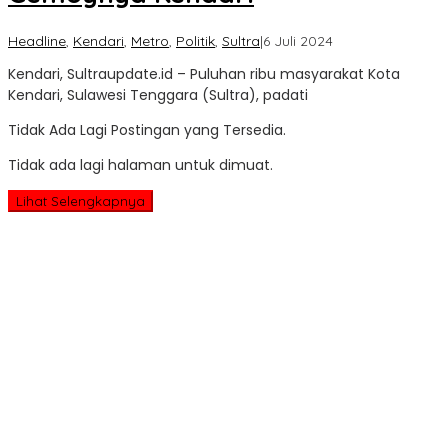
oleh
Headline
,
Kendari
,
Metro
,
Politik
,
Sultra
|
6 Juli 2024
Sultra
Kendari, Sultraupdate.id – Puluhan ribu masyarakat Kota
Update
Kendari, Sulawesi Tenggara (Sultra), padati
Tidak Ada Lagi Postingan yang Tersedia.
Tidak ada lagi halaman untuk dimuat.
Lihat Selengkapnya