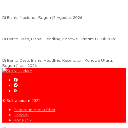
Anton Timbang Hadiri Pertemuan Kadin Dengan Presiden
Prabowo, Perkuat Sinergi Bangun Ekonomi Daerah
Di Bisnis, Nasional, Ragam
|
2 Agustus 2026
Wabup Konawe Salurkan Bibit Durian Dan Saprodi, Dorong
Petani Tingkatkan Produktivitas
Di Berita Desa, Bisnis, Headline, Konawe, Ragam
|
17 Juli 2026
PT MLP Dorong UMKM Langgikima Naik Kelas, Produk Lokal
Dibidik Tembus Ritel Modern
Di Berita Desa, Bisnis, Headline, Kesehatan, Konawe Utara,
Ragam
|
1 Juli 2026
© Sultraupdate 2022
Pedoman Media Siber
Redaksi
Kode Etik