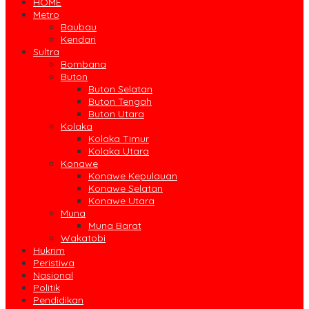
HOME
Metro
Baubau
Kendari
Sultra
Bombana
Buton
Buton Selatan
Buton Tengah
Buton Utara
Kolaka
Kolaka Timur
Kolaka Utara
Konawe
Konawe Kepulauan
Konawe Selatan
Konawe Utara
Muna
Muna Barat
Wakatobi
Hukrim
Peristiwa
Nasional
Politik
Pendidikan