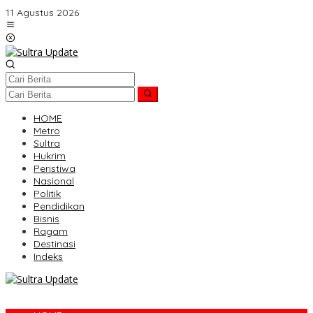
Lewati
11 Agustus 2026
ke
konten
HOME
Metro
Sultra
Hukrim
Peristiwa
Nasional
Politik
Pendidikan
Bisnis
Ragam
Destinasi
Indeks