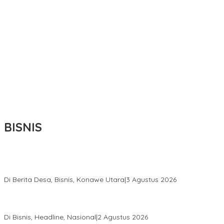
BISNIS
Bupati Ikbar Percepat Pendataan Pekebun Sawit, Dorong
Legalitas STDB Dan Sertifikasi ISPO di Konawe Utara
Di Berita Desa, Bisnis, Konawe Utara
|
3 Agustus 2026
Hadir di Istana Kepresidenan RI, Kadin Sultra Usulkan Hilirisasi
Aspal Buton Masuk Proyek Strategis Nasional
Di Bisnis, Headline, Nasional
|
2 Agustus 2026