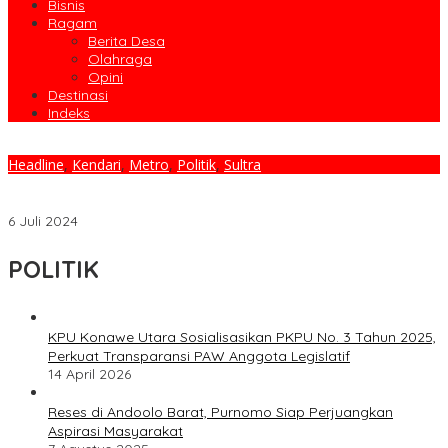
Bisnis
Ragam
Berita Desa
Olahraga
Opini
Destinasi
Indeks
Headline
,
Kendari
,
Metro
,
Politik
,
Sultra
Ribuan Masyarakat Kota Kendari Padati MTQ Ikuti Jalan Santai
Gemoynya Kendari
6 Juli 2024
POLITIK
KPU Konawe Utara Sosialisasikan PKPU No. 3 Tahun 2025,
Perkuat Transparansi PAW Anggota Legislatif
14 April 2026
Reses di Andoolo Barat, Purnomo Siap Perjuangkan
Aspirasi Masyarakat