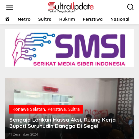
Lewati
ke
konten
HOME
Metro
Sultra
Hukrim
Peristiwa
Nasional
Konawe Selatan
,
Peristiwa
,
Sultra
Sengaja Larikan Massa Aksi, Ruang Kerja
Bupati Surunudin Dangga Di Segel
11 Desember 2024