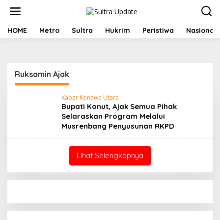
Lewati
ke
konten
HOME
Metro
Sultra
Hukrim
Peristiwa
Nasional
Ruksamin Ajak
Kabar Konawe Utara
Bupati Konut, Ajak Semua Pihak
Selaraskan Program Melalui
Musrenbang Penyusunan RKPD
Lihat Selengkapnya