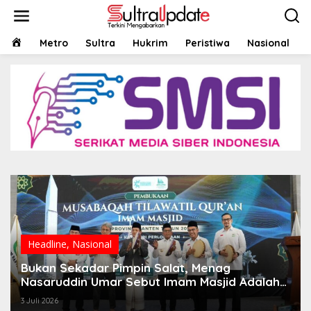
Lewati
ke
konten
HOME
Metro
Sultra
Hukrim
Peristiwa
Nasional
Headline
,
Nasional
Bukan Sekadar Pimpin Salat, Menag
Nasaruddin Umar Sebut Imam Masjid Adalah
Agen Transformasi
3 Juli 2026