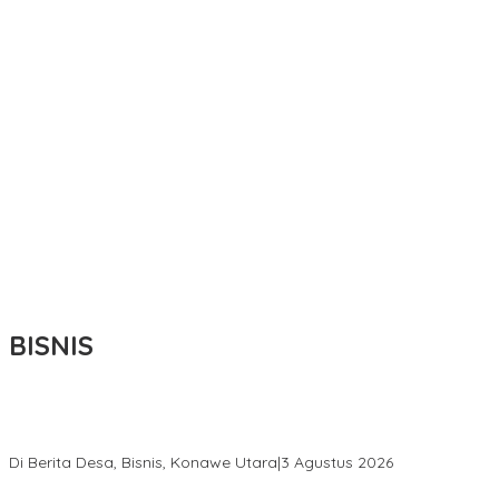
BISNIS
Bupati Ikbar Percepat Pendataan Pekebun Sawit, Dorong
Legalitas STDB Dan Sertifikasi ISPO di Konawe Utara
Di Berita Desa, Bisnis, Konawe Utara
|
3 Agustus 2026