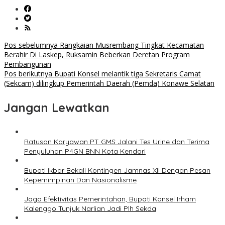
Navigasi
Pos sebelumnya
Rangkaian Musrembang Tingkat Kecamatan
Berahir Di Laskep, Ruksamin Beberkan Deretan Program
pos
Pembangunan
Pos berikutnya
Bupati Konsel melantik tiga Sekretaris Camat
(Sekcam) dilingkup Pemerintah Daerah (Pemda) Konawe Selatan
Jangan Lewatkan
Ratusan Karyawan PT GMS Jalani Tes Urine dan Terima
Penyuluhan P4GN BNN Kota Kendari
Bupati Ikbar Bekali Kontingen Jamnas XII Dengan Pesan
Kepemimpinan Dan Nasionalisme
Jaga Efektivitas Pemerintahan, Bupati Konsel Irham
Kalenggo Tunjuk Narlian Jadi Plh Sekda