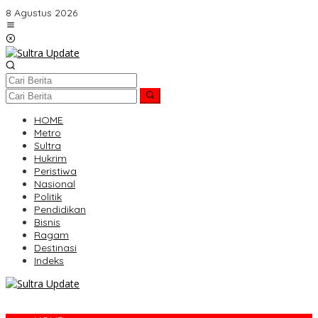
Lewati
8 Agustus 2026
ke
konten
HOME
Metro
Sultra
Hukrim
Peristiwa
Nasional
Politik
Pendidikan
Bisnis
Ragam
Destinasi
Indeks