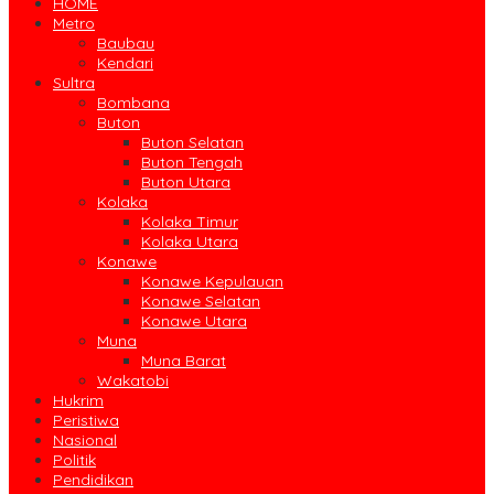
HOME
Metro
Baubau
Kendari
Sultra
Bombana
Buton
Buton Selatan
Buton Tengah
Buton Utara
Kolaka
Kolaka Timur
Kolaka Utara
Konawe
Konawe Kepulauan
Konawe Selatan
Konawe Utara
Muna
Muna Barat
Wakatobi
Hukrim
Peristiwa
Nasional
Politik
Pendidikan