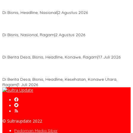
Hadir di Istana Kepresidenan RI, Kadin Sultra Usulkan Hilirisasi
Aspal Buton Masuk Proyek Strategis Nasional
Di Bisnis, Headline, Nasional
|
2 Agustus 2026
Anton Timbang Hadiri Pertemuan Kadin Dengan Presiden
Prabowo, Perkuat Sinergi Bangun Ekonomi Daerah
Di Bisnis, Nasional, Ragam
|
2 Agustus 2026
Wabup Konawe Salurkan Bibit Durian Dan Saprodi, Dorong
Petani Tingkatkan Produktivitas
Di Berita Desa, Bisnis, Headline, Konawe, Ragam
|
17 Juli 2026
PT MLP Dorong UMKM Langgikima Naik Kelas, Produk Lokal
Dibidik Tembus Ritel Modern
Di Berita Desa, Bisnis, Headline, Kesehatan, Konawe Utara,
Ragam
|
1 Juli 2026
© Sultraupdate 2022
Pedoman Media Siber