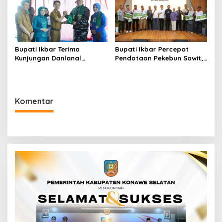
Bupati Ikbar Terima
Bupati Ikbar Percepat
Kunjungan Danlanal
Pendataan Pekebun Sawit,
Kendari, Perkuat Sinergi
Dorong Legalitas STDB Dan
Jaga Keamanan dan
Sertifikasi ISPO di Konawe
Dukung Pembangunan
Utara
Konawe Utara
Komentar