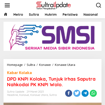
Lewati
ke
konten
HOME
Metro
Sultra
Hukrim
Peristiwa
Nasional
DPD
Homepage
/
Sultra
/
Konawe
/
Konawe Utara
KNPI
Kabar Kolaka
Kolaka,
Tunjuk
DPD KNPI Kolaka, Tunjuk Irhas Saputra
Irhas
Nahkodai PK KNPI Wolo.
Saputra
Nahkodai
Sultra Update
29 Maret 2023
PK
Headline
,
Konawe
,
Konawe Utara
,
Sultra
KNPI
Wolo.