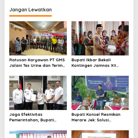
Jangan Lewatkan
Ratusan Karyawan PT GMS
Bupati Ikbar Bekali
Jalani Tes Urine dan Terima
Kontingen Jamnas XII
Penyuluhan P4GN BNN Kota
Dengan Pesan
Kendari
Kepemimpinan Dan
Nasionalisme
Jaga Efektivitas
Bupati Konsel Resmikan
Pemerintahan, Bupati
Merare Jek: Solusi
Konsel Irham Kalenggo
Transportasi dan UMKM
Tunjuk Narlian Jadi Plh
Lokal
Sekda