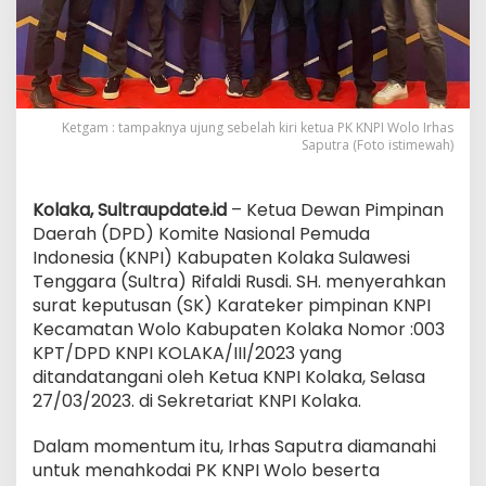
Ketgam : tampaknya ujung sebelah kiri ketua PK KNPI Wolo Irhas
Saputra (Foto istimewah)
Kolaka, Sultraupdate.id
– Ketua Dewan Pimpinan
Daerah (DPD) Komite Nasional Pemuda
Indonesia (KNPI) Kabupaten Kolaka Sulawesi
Tenggara (Sultra) Rifaldi Rusdi. SH. menyerahkan
surat keputusan (SK) Karateker pimpinan KNPI
Kecamatan Wolo Kabupaten Kolaka Nomor :003
KPT/DPD KNPI KOLAKA/III/2023 yang
ditandatangani oleh Ketua KNPI Kolaka, Selasa
27/03/2023. di Sekretariat KNPI Kolaka.
Dalam momentum itu, Irhas Saputra diamanahi
untuk menahkodai PK KNPI Wolo beserta