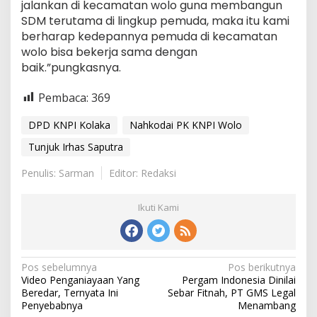
jalankan di kecamatan wolo guna membangun
SDM terutama di lingkup pemuda, maka itu kami
berharap kedepannya pemuda di kecamatan
wolo bisa bekerja sama dengan
baik.”pungkasnya.
Pembaca:
369
DPD KNPI Kolaka
Nahkodai PK KNPI Wolo
Tunjuk Irhas Saputra
Penulis: Sarman
Editor: Redaksi
Ikuti Kami
Navigasi
Pos sebelumnya
Pos berikutnya
Video Penganiayaan Yang
Pergam Indonesia Dinilai
pos
Beredar, Ternyata Ini
Sebar Fitnah, PT GMS Legal
Penyebabnya
Menambang