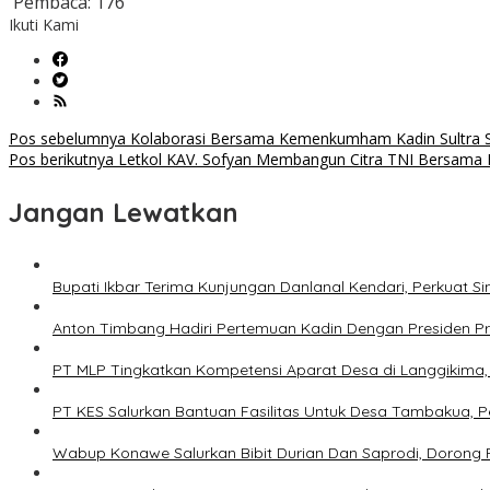
Pembaca:
176
Ikuti Kami
Navigasi
Pos sebelumnya
Kolaborasi Bersama Kemenkumham Kadin Sultra 
Pos berikutnya
Letkol KAV. Sofyan Membangun Citra TNI Bersama 
pos
Jangan Lewatkan
Bupati Ikbar Terima Kunjungan Danlanal Kendari, Perkua
Anton Timbang Hadiri Pertemuan Kadin Dengan Presiden P
PT MLP Tingkatkan Kompetensi Aparat Desa di Langgikima, 
PT KES Salurkan Bantuan Fasilitas Untuk Desa Tambakua, P
Wabup Konawe Salurkan Bibit Durian Dan Saprodi, Dorong P