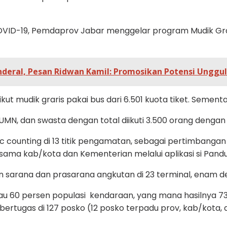
VID-19, Pemdaprov Jabar menggelar program Mudik Gratis 
nderal, Pesan Ridwan Kamil: Promosikan Potensi Unggu
ut mudik graris pakai bus dari 6.501 kuota tiket. Sementa
UMN, dan swasta dengan total diikuti 3.500 orang dengan
ffic counting di 13 titik pengamatan, sebagai pertimba
rsama kab/kota dan Kementerian melalui aplikasi si Pandu 
sarana dan prasarana angkutan di 23 terminal, enam der
 60 persen populasi kendaraan, yang mana hasilnya 73,3 
rtugas di 127 posko (12 posko terpadu prov, kab/kota, 