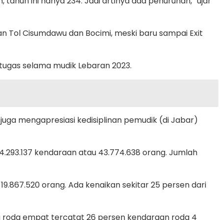
 tahun ini hanya 234. Jadi artinya ada penurunan,” ujar
an Tol Cisumdawu dan Bocimi, meski baru sampai Exit
rtugas selama mudik Lebaran 2023.
 juga mengapresiasi kedisiplinan pemudik (di Jabar)
14.293.137 kendaraan atau 43.774.638 orang. Jumlah
9.867.520 orang. Ada kenaikan sekitar 25 persen dari
a roda empat tercatat 26 persen kendaraan roda 4