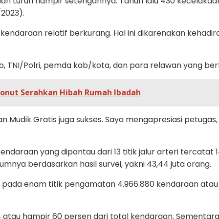
kaan turun hampir setengahnya. Tahun lalu 430 kecelakaan,
/2023).
ndaraan relatif berkurang. Hal ini dikarenakan kehadir
ub, TNI/Polri, pemda kab/kota, dan para relawan yang be
Konut Serahkan Hibah Rumah Ibadah
an Mudik Gratis juga sukses. Saya mengapresiasi petugas,
araan yang dipantau dari 13 titik jalur arteri tercatat 
umnya berdasarkan hasil survei, yakni 43,44 juta orang.
l pada enam titik pengamatan 4.966.880 kendaraan atau 1
 atau hampir 60 persen dari total kendaraan. Sementar