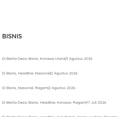
BISNIS
Bupati Ikbar Percepat Pendataan Pekebun Sawit, Dorong Legalita
Di Berita Desa, Bisnis, Konawe Utara
|
3 Agustus 2026
Hadir di Istana Kepresidenan RI, Kadin Sultra Usulkan Hilirisasi A
Di Bisnis, Headline, Nasional
|
2 Agustus 2026
Anton Timbang Hadiri Pertemuan Kadin Dengan Presiden Prabowo
Di Bisnis, Nasional, Ragam
|
2 Agustus 2026
Wabup Konawe Salurkan Bibit Durian Dan Saprodi, Dorong Petani 
Di Berita Desa, Bisnis, Headline, Konawe, Ragam
|
17 Juli 2026
PT MLP Dorong UMKM Langgikima Naik Kelas, Produk Lokal Dibidi