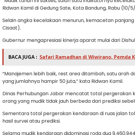
“Mudik tahun ini sukses, salah satu indikatornya kecela
Ridwan Kamil di Gedung Sate, Kota Bandung, Rabu (10/5
Selain angka kecelakaan menurun, kemacetan panjang ke
Cisaat).
Gubernur mengapresiasi kinerja aparat mulai dari Dish
BACA JUGA :
Safari Ramadhan di Wiwirano, Pemda 
“Manajemen lebih baik, rest area ditambah, satu arah d
yang jumlahnya hampir 50 juta,” kata Ridwan Kamil.
Dinas Perhubungan Jabar mencatat total pergerakan kend
orang yang mudik tidak jauh berbeda dari prediksi sebel
Sementara total pergerakan kendaraan di ruas jalan to
hasil survei atau prediksi.
Selama mudik kendaraan didominasi roda dua 9.460.944