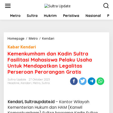
Lewati
ke
konten
HOME
Metro
Sultra
Hukrim
Peristiwa
Nasional
Pol
Kemenkumham
Homepage
/
Metro
/
Kendari
dan
Kabar Kendari
Kadin
Sultra
Kemenkumham dan Kadin Sultra
Fasilitasi
Fasilitasi Mahasiswa Pelaku Usaha
Mahasiswa
Untuk Mendapatkan Legalitas
Pelaku
Usaha
Perseroan Perorangan Gratis
Untuk
Mendapatkan
Sultra Update
27 Oktober 2023
Headline
,
Kendari
,
Metro
,
Sultra
Legalitas
Perseroan
Perorangan
Gratis
Kendari, Sultraupdate.id
– Kantor Wilayah
Kementerian Hukum dan HAM (Kanwil
Kemenkumham) Sultra bersama Kadin Sultra