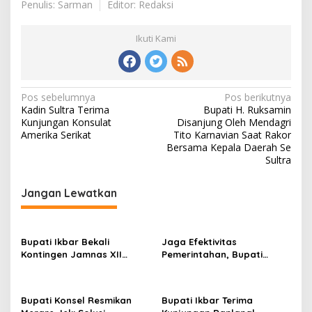
Penulis: Sarman
Editor: Redaksi
Ikuti Kami
Navigasi
Pos sebelumnya
Pos berikutnya
Kadin Sultra Terima
Bupati H. Ruksamin
pos
Kunjungan Konsulat
Disanjung Oleh Mendagri
Amerika Serikat
Tito Karnavian Saat Rakor
Bersama Kepala Daerah Se
Sultra
Jangan Lewatkan
Bupati Ikbar Bekali
Jaga Efektivitas
Kontingen Jamnas XII
Pemerintahan, Bupati
Dengan Pesan
Konsel Irham Kalenggo
Kepemimpinan Dan
Tunjuk Narlian Jadi Plh
Nasionalisme
Sekda
Bupati Konsel Resmikan
Bupati Ikbar Terima