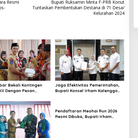
ara Resmi
Bupati Ruksamin Minta F-PRB Konut
os-
Tuntaskan Pembentukan Destana di 71 Desa/
Kelurahan 2024
kbar Bekali Kontingen
Jaga Efektivitas Pemerintahan,
II Dengan Pesan
Bupati Konsel Irham Kalenggo
inan Dan Nasionalisme
Tunjuk Narlian Jadi Plh Sekda
Pendaftaran Meohai Run 2026
Resmi Dibuka, Bupati Irham
Kalenggo Ajak Masyarakat
Ramaikan Event Lari di Konawe
Selatan