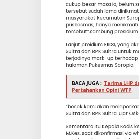
cukup besar masa ia, belum s
tersebut sudah lama dinikmat
masyarakat kecamatan Sorop
puskesmas, hanya menikmati d
tersebut”.sambung presidium F
Lanjut preidium FIKSI, yang 
Sultra dan BPK Sultra untuk m
terjadinya mark-up terhada
halaman Pukesmas Soropia.
BACA JUGA :
Terima LHP d
Pertahankan Opini WTP
“besok kami akan melaporkan
Sultra dan BPK Sultra. ujar Osk
Sementara itu Kepala Kadis k
M.Kes, saat dikonfirmasi vi