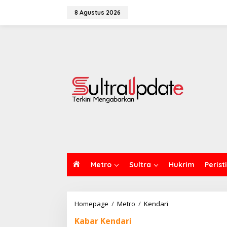
Lewati
ke
8 Agustus 2026
konten
H
Metro
Sultra
Hukrim
Perist
O
M
E
Dugaan
Homepage
/
Metro
/
Kendari
Penyalahgunaan
Kabar Kendari
Anggaran,