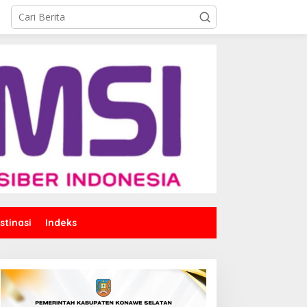
stinasi
Indeks