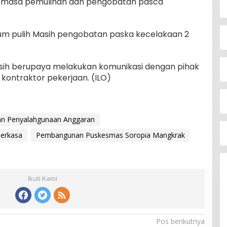
m masa pemulihan dan pengobatan pasca
um pulih Masih pengobatan paska kecelakaan 2
asih berupaya melakukan komunikasi dengan pihak
 kontraktor pekerjaan. (ILO)
n Penyalahgunaan Anggaran
Bupati Ikbar Percepat Pendataan
Perkasa
Pembangunan Puskesmas Soropia Mangkrak
Pekebun Sawit, Dorong Legalitas
STDB Dan Sertifikasi ISPO di
Di Berita Desa, Bisnis, Konawe Utara
|
3 Agustus
2026
Konawe Utara
Ikuti Kami
Pos berikutnya