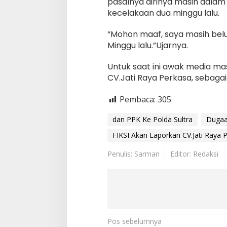
pasalnya dirinya masih dala
kecelakaan dua minggu lalu.
“Mohon maaf, saya masih bel
Minggu lalu.”Ujarnya.
Untuk saat ini awak media m
CV.Jati Raya Perkasa, sebagai
Pembaca:
305
dan PPK Ke Polda Sultra
Dugaa
FIKSI Akan Laporkan CV.Jati Raya 
Penulis: Sarman
Editor: Redaksi
Navigasi
Pos sebelumnya