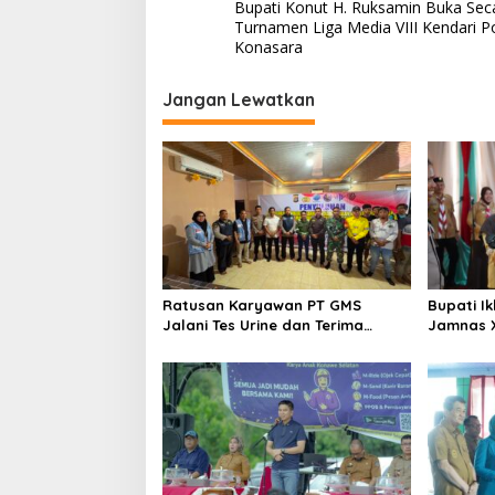
Bupati Konut H. Ruksamin Buka Sec
pos
Turnamen Liga Media VIII Kendari P
Konasara
Jangan Lewatkan
Ratusan Karyawan PT GMS
Bupati I
Jalani Tes Urine dan Terima
Jamnas X
Penyuluhan P4GN BNN Kota
Kepemimp
Kendari