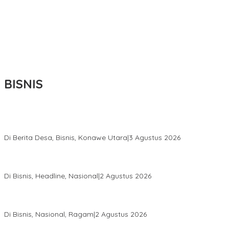
BISNIS
Bupati Ikbar Percepat Pendataan Pekebun Sawit, Dorong
Legalitas STDB Dan Sertifikasi ISPO di Konawe Utara
Di Berita Desa, Bisnis, Konawe Utara
|
3 Agustus 2026
Hadir di Istana Kepresidenan RI, Kadin Sultra Usulkan Hilirisasi
Aspal Buton Masuk Proyek Strategis Nasional
Di Bisnis, Headline, Nasional
|
2 Agustus 2026
Anton Timbang Hadiri Pertemuan Kadin Dengan Presiden
Prabowo, Perkuat Sinergi Bangun Ekonomi Daerah
Di Bisnis, Nasional, Ragam
|
2 Agustus 2026