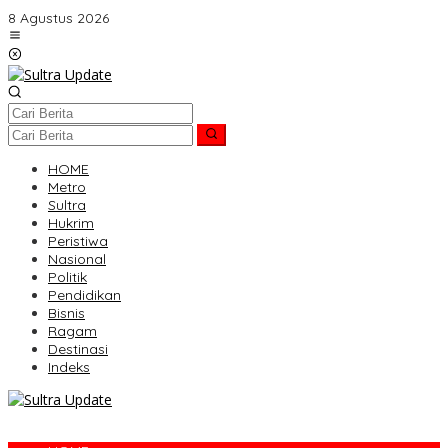
Lewati
8 Agustus 2026
ke
konten
HOME
Metro
Sultra
Hukrim
Peristiwa
Nasional
Politik
Pendidikan
Bisnis
Ragam
Destinasi
Indeks