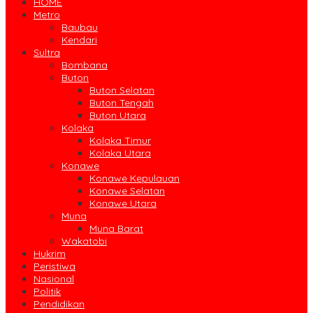
HOME
Metro
Baubau
Kendari
Sultra
Bombana
Buton
Buton Selatan
Buton Tengah
Buton Utara
Kolaka
Kolaka Timur
Kolaka Utara
Konawe
Konawe Kepulauan
Konawe Selatan
Konawe Utara
Muna
Muna Barat
Wakatobi
Hukrim
Peristiwa
Nasional
Politik
Pendidikan