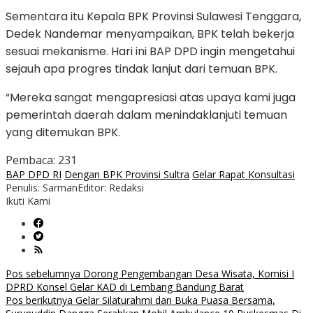
Sementara itu Kepala BPK Provinsi Sulawesi Tenggara,
Dedek Nandemar menyampaikan, BPK telah bekerja
sesuai mekanisme. Hari ini BAP DPD ingin mengetahui
sejauh apa progres tindak lanjut dari temuan BPK.
“Mereka sangat mengapresiasi atas upaya kami juga
pemerintah daerah dalam menindaklanjuti temuan
yang ditemukan BPK.
Pembaca:
231
BAP DPD RI
Dengan BPK Provinsi Sultra
Gelar Rapat Konsultasi
Penulis: Sarman
Editor: Redaksi
Ikuti Kami
Navigasi
Pos sebelumnya
Dorong Pengembangan Desa Wisata, Komisi I
DPRD Konsel Gelar KAD di Lembang Bandung Barat
pos
Pos berikutnya
Gelar Silaturahmi dan Buka Puasa Bersama,