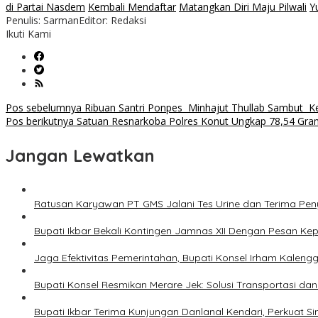
di Partai Nasdem
Kembali Mendaftar
Matangkan Diri Maju Pilwali
Y
Penulis: Sarman
Editor: Redaksi
Ikuti Kami
Navigasi
Pos sebelumnya
Ribuan Santri Ponpes Minhajut Thullab Sambut Ke
Pos berikutnya
Satuan Resnarkoba Polres Konut Ungkap 78,54 Gram 
pos
Jangan Lewatkan
Ratusan Karyawan PT GMS Jalani Tes Urine dan Terima Pe
Bupati Ikbar Bekali Kontingen Jamnas XII Dengan Pesan K
Jaga Efektivitas Pemerintahan, Bupati Konsel Irham Kalengg
Bupati Konsel Resmikan Merare Jek: Solusi Transportasi da
Bupati Ikbar Terima Kunjungan Danlanal Kendari, Perkua