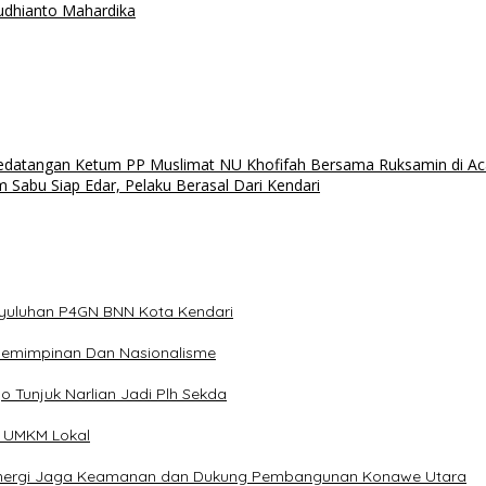
udhianto Mahardika
datangan Ketum PP Muslimat NU Khofifah Bersama Ruksamin di Acar
Sabu Siap Edar, Pelaku Berasal Dari Kendari
nyuluhan P4GN BNN Kota Kendari
epemimpinan Dan Nasionalisme
o Tunjuk Narlian Jadi Plh Sekda
n UMKM Lokal
t Sinergi Jaga Keamanan dan Dukung Pembangunan Konawe Utara