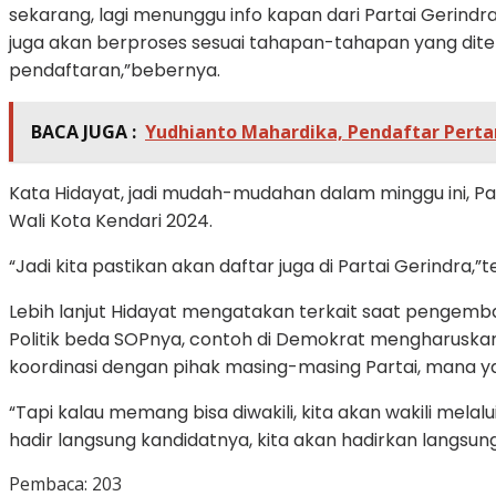
sekarang, lagi menunggu info kapan dari Partai Gerindr
juga akan berproses sesuai tahapan-tahapan yang ditetapk
pendaftaran,”bebernya.
BACA JUGA :
Yudhianto Mahardika, Pendaftar Pertam
Kata Hidayat, jadi mudah-mudahan dalam minggu ini, P
Wali Kota Kendari 2024.
“Jadi kita pastikan akan daftar juga di Partai Gerindra,”
Lebih lanjut Hidayat mengatakan terkait saat pengembal
Politik beda SOPnya, contoh di Demokrat mengharuskan K
koordinasi dengan pihak masing-masing Partai, mana yan
“Tapi kalau memang bisa diwakili, kita akan wakili melalu
hadir langsung kandidatnya, kita akan hadirkan langsung
Pembaca:
203