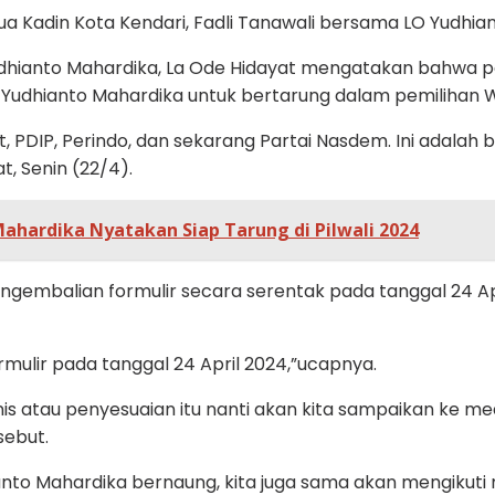
a Kadin Kota Kendari, Fadli Tanawali bersama LO Yudhian
 Yudhianto Mahardika, La Ode Hidayat mengatakan bahwa 
n Yudhianto Mahardika untuk bertarung dalam pemilihan
, PDIP, Perindo, dan sekarang Partai Nasdem. Ini adalah 
, Senin (22/4).
ahardika Nyatakan Siap Tarung di Pilwali 2024
pengembalian formulir secara serentak pada tanggal 24 A
rmulir pada tanggal 24 April 2024,”ucapnya.
is atau penyesuaian itu nanti akan kita sampaikan ke media
sebut.
ianto Mahardika bernaung, kita juga sama akan mengikuti 