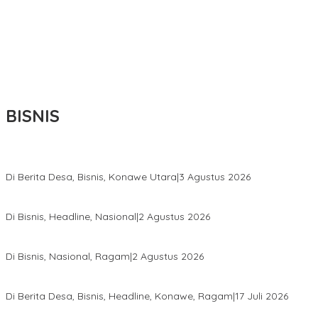
BISNIS
Bupati Ikbar Percepat Pendataan Pekebun Sawit, Dorong Legalita
Di Berita Desa, Bisnis, Konawe Utara
|
3 Agustus 2026
Hadir di Istana Kepresidenan RI, Kadin Sultra Usulkan Hilirisasi A
Di Bisnis, Headline, Nasional
|
2 Agustus 2026
Anton Timbang Hadiri Pertemuan Kadin Dengan Presiden Prabowo
Di Bisnis, Nasional, Ragam
|
2 Agustus 2026
Wabup Konawe Salurkan Bibit Durian Dan Saprodi, Dorong Petani 
Di Berita Desa, Bisnis, Headline, Konawe, Ragam
|
17 Juli 2026