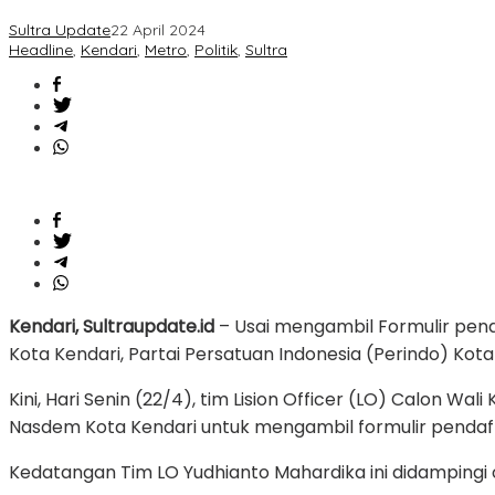
Kembali
Sultra Update
22 April 2024
Mendaftar
Headline
,
Kendari
,
Metro
,
Politik
,
Sultra
di
Partai
Nasdem
Kendari, Sultraupdate.id
– Usai mengambil Formulir penda
Kota Kendari, Partai Persatuan Indonesia (Perindo) Kot
Kini, Hari Senin (22/4), tim Lision Officer (LO) Calon W
Nasdem Kota Kendari untuk mengambil formulir pendaft
Kedatangan Tim LO Yudhianto Mahardika ini didampingi 