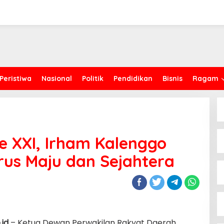
Peristiwa
Nasional
Politik
Pendidikan
Bisnis
Ragam
ke XXI, Irham Kalenggo
rus Maju dan Sejahtera
.id
– Ketua Dewan Perwakilan Rakyat Daerah