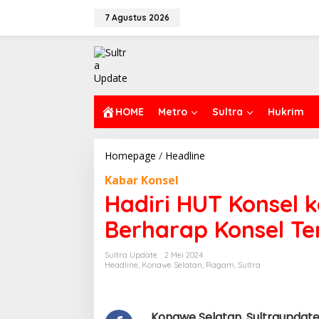
Lewati
ke
7 Agustus 2026
konten
HOME
Metro
Sultra
Hukrim
Hadiri
Homepage
/
Headline
HUT
Kabar Konsel
Konsel
ke
Hadiri HUT Konsel 
XXI,
Irham
Berharap Konsel Te
Kalenggo
Berharap
Sultra Update
2 Mei 2024
Konsel
Headline
,
Konawe Selatan
,
Ragam
,
Sultra
Terus
Maju
dan
Sejahtera
Konawe Selatan, Sultraupdate