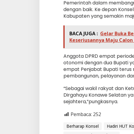
Pemerintah dalam membangun
dengan baik. Ke depan Konsel 
Kabupaten yang semakin maju
BACA JUGA :
Gelar Buka B
Keseriusannya Maju Calon 
Anggota DPRD empat periode i
otonomi dengan dua Bupati ya
empat Penjabat Bupati terus m
pembangunan, pelayanan dan
“Sebagai wakil rakyat dan K
Dirgahayu Konawe Selatan yan
sejahtera,”pungkasnya.
Pembaca:
252
Berharap Konsel
Hadiri HUT Ko