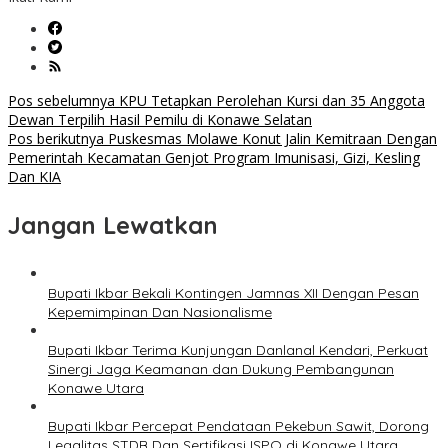
Navigasi
Pos sebelumnya
KPU Tetapkan Perolehan Kursi dan 35 Anggota
Dewan Terpilih Hasil Pemilu di Konawe Selatan
pos
Pos berikutnya
Puskesmas Molawe Konut Jalin Kemitraan Dengan
Pemerintah Kecamatan Genjot Program Imunisasi, Gizi, Kesling
Dan KIA
Jangan Lewatkan
Bupati Ikbar Bekali Kontingen Jamnas XII Dengan Pesan
Kepemimpinan Dan Nasionalisme
Bupati Ikbar Terima Kunjungan Danlanal Kendari, Perkuat
Sinergi Jaga Keamanan dan Dukung Pembangunan
Konawe Utara
Bupati Ikbar Percepat Pendataan Pekebun Sawit, Dorong
Legalitas STDB Dan Sertifikasi ISPO di Konawe Utara