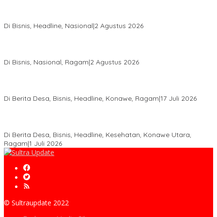
Hadir di Istana Kepresidenan RI, Kadin Sultra Usulkan Hilirisasi
Aspal Buton Masuk Proyek Strategis Nasional
Di Bisnis, Headline, Nasional
|
2 Agustus 2026
Anton Timbang Hadiri Pertemuan Kadin Dengan Presiden
Prabowo, Perkuat Sinergi Bangun Ekonomi Daerah
Di Bisnis, Nasional, Ragam
|
2 Agustus 2026
Wabup Konawe Salurkan Bibit Durian Dan Saprodi, Dorong
Petani Tingkatkan Produktivitas
Di Berita Desa, Bisnis, Headline, Konawe, Ragam
|
17 Juli 2026
PT MLP Dorong UMKM Langgikima Naik Kelas, Produk Lokal
Dibidik Tembus Ritel Modern
Di Berita Desa, Bisnis, Headline, Kesehatan, Konawe Utara,
Ragam
|
1 Juli 2026
© Sultraupdate 2022