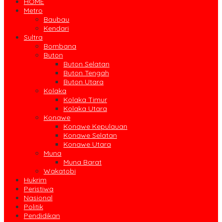
HOME
Metro
Baubau
Kendari
Sultra
Bombana
Buton
Buton Selatan
Buton Tengah
Buton Utara
Kolaka
Kolaka Timur
Kolaka Utara
Konawe
Konawe Kepulauan
Konawe Selatan
Konawe Utara
Muna
Muna Barat
Wakatobi
Hukrim
Peristiwa
Nasional
Politik
Pendidikan