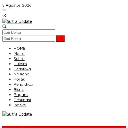
Lewati
8 Agustus 2026
ke
konten
HOME
Metro
Sultra
Hukrim
Peristiwa
Nasional
Politik
Pendidikan
Bisnis
Ragam
Destinasi
Indeks