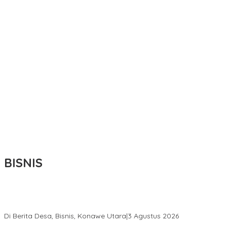
BISNIS
Bupati Ikbar Percepat Pendataan Pekebun Sawit, Dorong
Legalitas STDB Dan Sertifikasi ISPO di Konawe Utara
Di Berita Desa, Bisnis, Konawe Utara
|
3 Agustus 2026