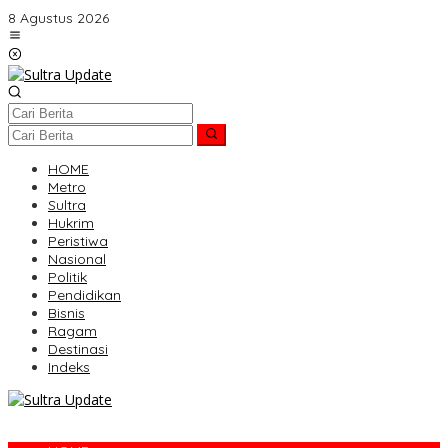
Lewati
8 Agustus 2026
ke
konten
HOME
Metro
Sultra
Hukrim
Peristiwa
Nasional
Politik
Pendidikan
Bisnis
Ragam
Destinasi
Indeks