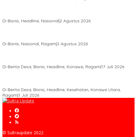
Hadir di Istana Kepresidenan RI, Kadin Sultra Usulkan Hilirisasi
Aspal Buton Masuk Proyek Strategis Nasional
Di Bisnis, Headline, Nasional
|
2 Agustus 2026
Anton Timbang Hadiri Pertemuan Kadin Dengan Presiden
Prabowo, Perkuat Sinergi Bangun Ekonomi Daerah
Di Bisnis, Nasional, Ragam
|
2 Agustus 2026
Wabup Konawe Salurkan Bibit Durian Dan Saprodi, Dorong
Petani Tingkatkan Produktivitas
Di Berita Desa, Bisnis, Headline, Konawe, Ragam
|
17 Juli 2026
PT MLP Dorong UMKM Langgikima Naik Kelas, Produk Lokal
Dibidik Tembus Ritel Modern
Di Berita Desa, Bisnis, Headline, Kesehatan, Konawe Utara,
Ragam
|
1 Juli 2026
© Sultraupdate 2022