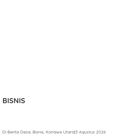
BISNIS
Bupati Ikbar Percepat Pendataan Pekebun Sawit, Dorong
Legalitas STDB Dan Sertifikasi ISPO di Konawe Utara
Di Berita Desa, Bisnis, Konawe Utara
|
3 Agustus 2026