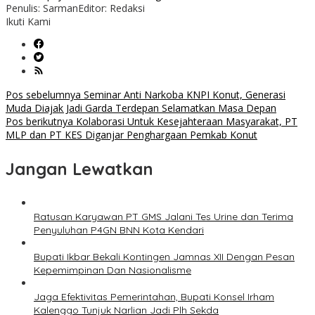
Penulis: Sarman
Editor: Redaksi
Ikuti Kami
Navigasi
Pos sebelumnya
Seminar Anti Narkoba KNPI Konut, Generasi
Muda Diajak Jadi Garda Terdepan Selamatkan Masa Depan
pos
Pos berikutnya
Kolaborasi Untuk Kesejahteraan Masyarakat, PT
MLP dan PT KES Diganjar Penghargaan Pemkab Konut
Jangan Lewatkan
Ratusan Karyawan PT GMS Jalani Tes Urine dan Terima
Penyuluhan P4GN BNN Kota Kendari
Bupati Ikbar Bekali Kontingen Jamnas XII Dengan Pesan
Kepemimpinan Dan Nasionalisme
Jaga Efektivitas Pemerintahan, Bupati Konsel Irham
Kalenggo Tunjuk Narlian Jadi Plh Sekda