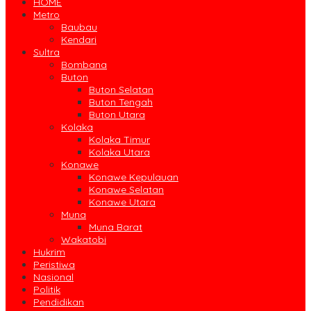
HOME
Metro
Baubau
Kendari
Sultra
Bombana
Buton
Buton Selatan
Buton Tengah
Buton Utara
Kolaka
Kolaka Timur
Kolaka Utara
Konawe
Konawe Kepulauan
Konawe Selatan
Konawe Utara
Muna
Muna Barat
Wakatobi
Hukrim
Peristiwa
Nasional
Politik
Pendidikan