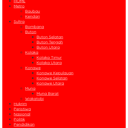
HOME
Metro
Baubau
Kendari
Sultra
Bombana
Buton
Buton Selatan
Buton Tengah
Buton Utara
Kolaka
Kolaka Timur
Kolaka Utara
Konawe
Konawe Kepulauan
Konawe Selatan
Konawe Utara
Muna
Muna Barat
Wakatobi
Hukrim
Peristiwa
Nasional
Politik
Pendidikan