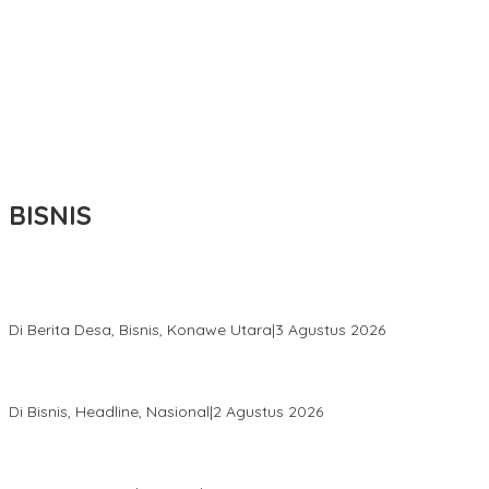
BISNIS
Bupati Ikbar Percepat Pendataan Pekebun Sawit, Dorong
Legalitas STDB Dan Sertifikasi ISPO di Konawe Utara
Di Berita Desa, Bisnis, Konawe Utara
|
3 Agustus 2026
Hadir di Istana Kepresidenan RI, Kadin Sultra Usulkan Hilirisasi
Aspal Buton Masuk Proyek Strategis Nasional
Di Bisnis, Headline, Nasional
|
2 Agustus 2026
Anton Timbang Hadiri Pertemuan Kadin Dengan Presiden
Prabowo, Perkuat Sinergi Bangun Ekonomi Daerah