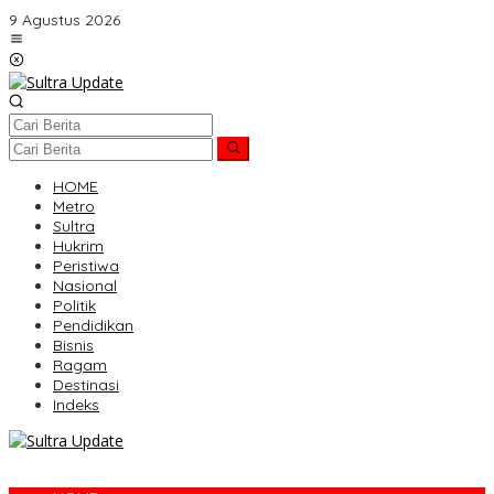
Lewati
9 Agustus 2026
ke
konten
HOME
Metro
Sultra
Hukrim
Peristiwa
Nasional
Politik
Pendidikan
Bisnis
Ragam
Destinasi
Indeks