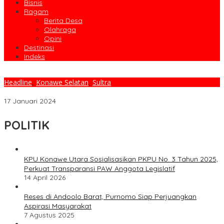
Bisnis
Ragam
Berita Desa
Olahraga
Opini
Destinasi
Indeks
Headline
,
Konawe Selatan
,
Sultra
Rumah Adat dan Icon Suku di Konsel Bakal Dibangun di Andoolo
17 Januari 2024
POLITIK
KPU Konawe Utara Sosialisasikan PKPU No. 3 Tahun 2025,
Perkuat Transparansi PAW Anggota Legislatif
14 April 2026
Reses di Andoolo Barat, Purnomo Siap Perjuangkan
Aspirasi Masyarakat
7 Agustus 2025