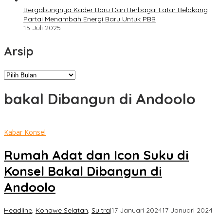
Bergabungnya Kader Baru Dari Berbagai Latar Belakang
Partai Menambah Energi Baru Untuk PBB
15 Juli 2025
Arsip
Arsip
bakal Dibangun di Andoolo
Kabar Konsel
Rumah Adat dan Icon Suku di
Konsel Bakal Dibangun di
Andoolo
o
Headline
,
Konawe Selatan
,
Sultra
|
17 Januari 2024
17 Januari 2024
Su