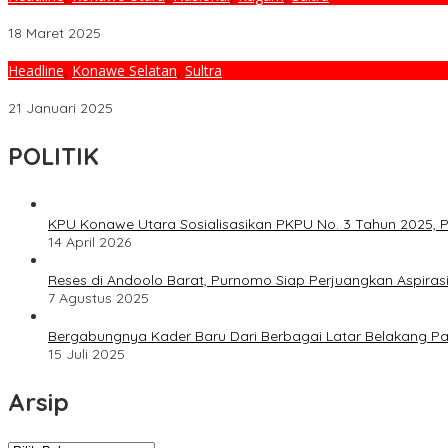
BKPSDM Umumkan Hasil Seleksi Administrasi CPPPK Lingkup Konut 
18 Maret 2025
Headline
,
Konawe Selatan
,
Sultra
Gelar RDP Terkait Honorer R2/R3, DPRD, BKPSDM, dan Dinas PK Kon
21 Januari 2025
POLITIK
KPU Konawe Utara Sosialisasikan PKPU No. 3 Tahun 2025, P
14 April 2026
Reses di Andoolo Barat, Purnomo Siap Perjuangkan Aspiras
7 Agustus 2025
Bergabungnya Kader Baru Dari Berbagai Latar Belakang P
15 Juli 2025
Arsip