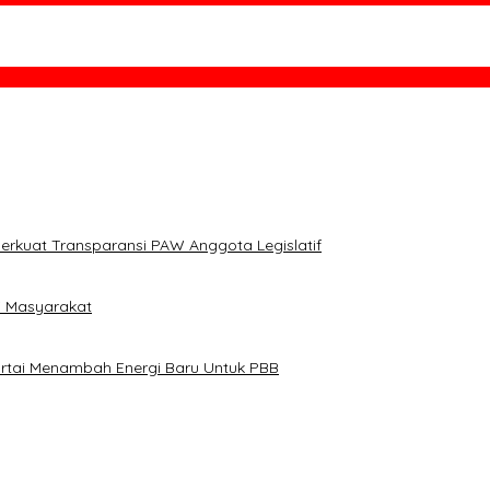
Tahap II, 2.701 Dinyatakan Lulus
sel Sepakati 6 Poin Solusi
erkuat Transparansi PAW Anggota Legislatif
i Masyarakat
artai Menambah Energi Baru Untuk PBB