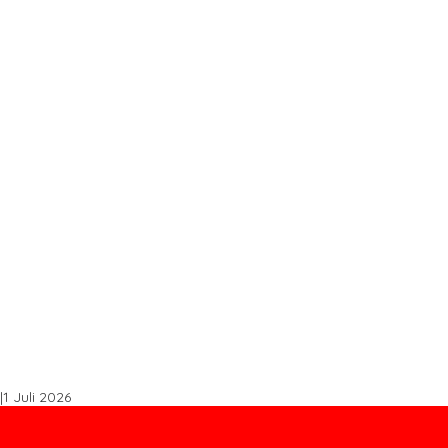
s STDB Dan Sertifikasi ISPO di Konawe Utara
spal Buton Masuk Proyek Strategis Nasional
, Perkuat Sinergi Bangun Ekonomi Daerah
Tingkatkan Produktivitas
k Tembus Ritel Modern
|
1 Juli 2026