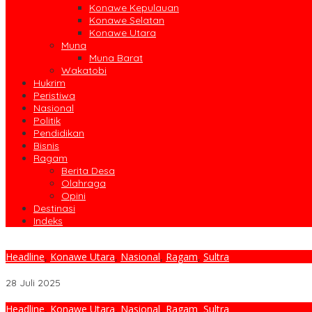
Konawe Kepulauan
Konawe Selatan
Konawe Utara
Muna
Muna Barat
Wakatobi
Hukrim
Peristiwa
Nasional
Politik
Pendidikan
Bisnis
Ragam
Berita Desa
Olahraga
Opini
Destinasi
Indeks
Headline
,
Konawe Utara
,
Nasional
,
Ragam
,
Sultra
Anggaran Jadi Tantangan, PPPK Paruh Waktu Ditimbang Ulang
28 Juli 2025
Headline
,
Konawe Utara
,
Nasional
,
Ragam
,
Sultra