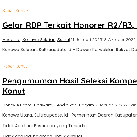
Kabar Konsel
Gelar RDP Terkait Honorer R2/R3,
Headline
,
Konawe Selatan
,
Sultra
|
21 Januari 2025
18 Oktober 2025
Konawe Selatan, Sultraupdate.id – Dewan Perwakilan Rakyat 
Kabar Konut
Pengumuman Hasil Seleksi Kompe
Konut
Konawe Utara
,
Pariwara
,
Pendidikan
,
Ragam
|
2 Januari 2025
2 Jan
Konawe Utara. Sultraupdate. Id- Pemerintah Daerah Kabupat
Tidak Ada Lagi Postingan yang Tersedia.
Tidak ada lagi halaman untuk dimuat.