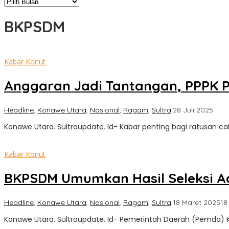
Arsip
BKPSDM
Kabar Konut
Anggaran Jadi Tantangan, PPPK 
oleh
Headline
,
Konawe Utara
,
Nasional
,
Ragam
,
Sultra
|
28 Juli 2025
Sultr
Konawe Utara. Sultraupdate. Id- Kabar penting bagi ratusan 
Upd
Kabar Konut
BKPSDM Umumkan Hasil Seleksi Adm
Headline
,
Konawe Utara
,
Nasional
,
Ragam
,
Sultra
|
18 Maret 2025
18
Konawe Utara. Sultraupdate. Id- Pemerintah Daerah (Pemda) 