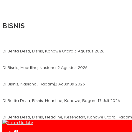
BISNIS
Bupati Ikbar Percepat Pendataan Pekebun Sawit, Dorong Legalita
Di Berita Desa, Bisnis, Konawe Utara
|
3 Agustus 2026
Hadir di Istana Kepresidenan RI, Kadin Sultra Usulkan Hilirisasi A
Di Bisnis, Headline, Nasional
|
2 Agustus 2026
Anton Timbang Hadiri Pertemuan Kadin Dengan Presiden Prabowo
Di Bisnis, Nasional, Ragam
|
2 Agustus 2026
Wabup Konawe Salurkan Bibit Durian Dan Saprodi, Dorong Petani 
Di Berita Desa, Bisnis, Headline, Konawe, Ragam
|
17 Juli 2026
PT MLP Dorong UMKM Langgikima Naik Kelas, Produk Lokal Dibidi
Di Berita Desa, Bisnis, Headline, Kesehatan, Konawe Utara, Ragam