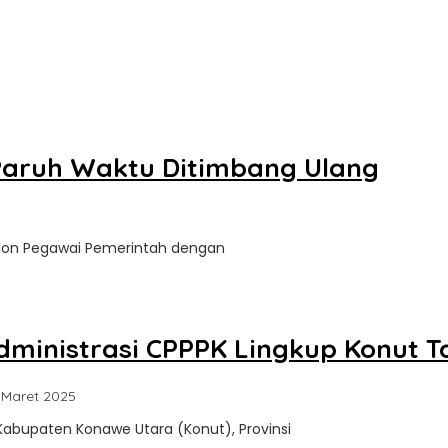
Paruh Waktu Ditimbang Ulang
a
calon Pegawai Pemerintah dengan
ate
inistrasi CPPPK Lingkup Konut Tah
oleh
 Maret 2025
Sultra
Kabupaten Konawe Utara (Konut), Provinsi
Update