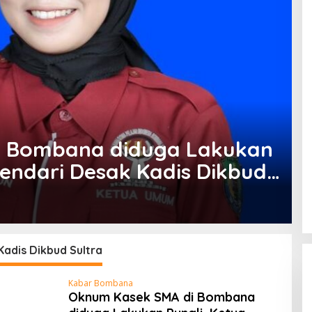
i Bombana diduga Lakukan
Kendari Desak Kadis Dikbud
si
adis Dikbud Sultra
Kabar Bombana
Oknum Kasek SMA di Bombana