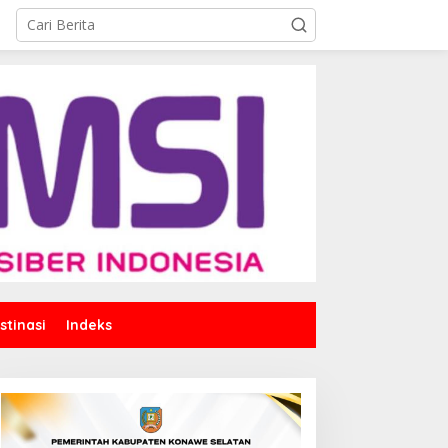
stinasi
Indeks