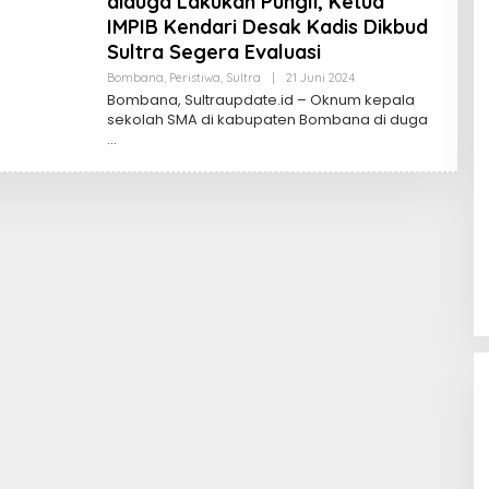
diduga Lakukan Pungli, Ketua
IMPIB Kendari Desak Kadis Dikbud
Sultra Segera Evaluasi
Oleh
Bombana
,
Peristiwa
,
Sultra
|
21 Juni 2024
Sultra
Bombana, Sultraupdate.id – Oknum kepala
Update
sekolah SMA di kabupaten Bombana di duga