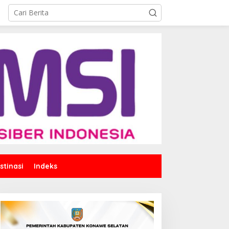
stinasi
Indeks