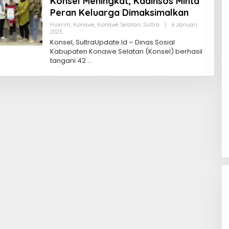
Konsel Meningkat, Kadinsos Minta
Peran Keluarga Dimaksimalkan
Hukrim
,
Konawe
,
Konawe Selatan
,
Sultra
|
6 Januari
Oleh
2023
Sultra
Konsel, SultraUpdate.Id – Dinas Sosial
Update
Kabupaten Konawe Selatan (Konsel) berhasil
tangani 42