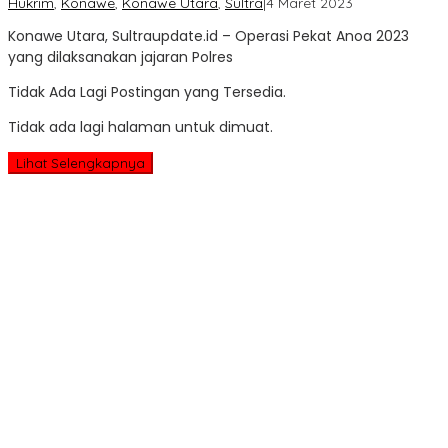
oleh
Hukrim
,
Konawe
,
Konawe Utara
,
Sultra
|
4 Maret 2023
Sultra
Konawe Utara, Sultraupdate.id – Operasi Pekat Anoa 2023
Update
yang dilaksanakan jajaran Polres
Tidak Ada Lagi Postingan yang Tersedia.
Tidak ada lagi halaman untuk dimuat.
Lihat Selengkapnya