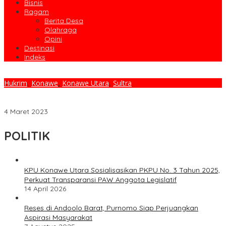
Bisnis
Ragam
Berita Desa
Olahraga
Opini
Destinasi
Indeks
Hukrim
,
Konawe
,
Konawe Utara
,
Sultra
Operasi Pekat Anoa 2023, Polres Konut Jaring Terduga Narkoba
Hingga Sajam
4 Maret 2023
POLITIK
KPU Konawe Utara Sosialisasikan PKPU No. 3 Tahun 2025,
Perkuat Transparansi PAW Anggota Legislatif
14 April 2026
Reses di Andoolo Barat, Purnomo Siap Perjuangkan
Aspirasi Masyarakat