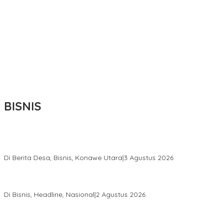
BISNIS
Bupati Ikbar Percepat Pendataan Pekebun Sawit, Dorong
Legalitas STDB Dan Sertifikasi ISPO di Konawe Utara
Di Berita Desa, Bisnis, Konawe Utara
|
3 Agustus 2026
Hadir di Istana Kepresidenan RI, Kadin Sultra Usulkan Hilirisasi
Aspal Buton Masuk Proyek Strategis Nasional
Di Bisnis, Headline, Nasional
|
2 Agustus 2026
Anton Timbang Hadiri Pertemuan Kadin Dengan Presiden