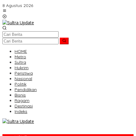
Lewati
8 Agustus 2026
ke
konten
HOME
Metro
Sultra
Hukrim
Peristiwa
Nasional
Politik
Pendidikan
Bisnis
Ragam
Destinasi
Indeks