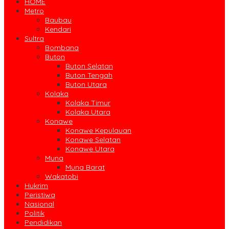
HOME
Metro
Baubau
Kendari
Sultra
Bombana
Buton
Buton Selatan
Buton Tengah
Buton Utara
Kolaka
Kolaka Timur
Kolaka Utara
Konawe
Konawe Kepulauan
Konawe Selatan
Konawe Utara
Muna
Muna Barat
Wakatobi
Hukrim
Peristiwa
Nasional
Politik
Pendidikan