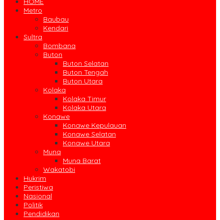
HOME
Metro
Baubau
Kendari
Sultra
Bombana
Buton
Buton Selatan
Buton Tengah
Buton Utara
Kolaka
Kolaka Timur
Kolaka Utara
Konawe
Konawe Kepulauan
Konawe Selatan
Konawe Utara
Muna
Muna Barat
Wakatobi
Hukrim
Peristiwa
Nasional
Politik
Pendidikan