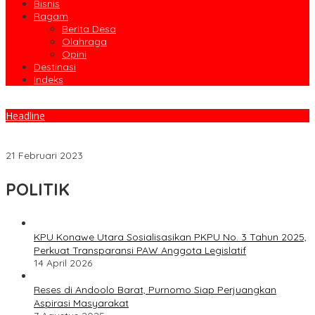
Bisnis
Ragam
Berita Desa
Olahraga
Opini
Destinasi
Indeks
Headline
Pemda Konut Siapkan Sarana Dan Logistik Mahasiswa PKLT
Poltekkes Kemenkes Kendari
21 Februari 2023
POLITIK
KPU Konawe Utara Sosialisasikan PKPU No. 3 Tahun 2025,
Perkuat Transparansi PAW Anggota Legislatif
14 April 2026
Reses di Andoolo Barat, Purnomo Siap Perjuangkan
Aspirasi Masyarakat