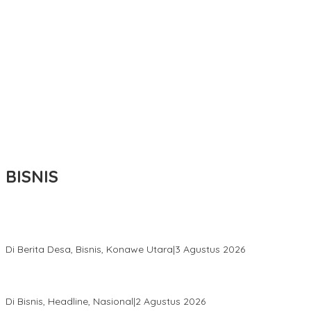
BISNIS
Bupati Ikbar Percepat Pendataan Pekebun Sawit, Dorong
Legalitas STDB Dan Sertifikasi ISPO di Konawe Utara
Di Berita Desa, Bisnis, Konawe Utara
|
3 Agustus 2026
Hadir di Istana Kepresidenan RI, Kadin Sultra Usulkan Hilirisasi
Aspal Buton Masuk Proyek Strategis Nasional
Di Bisnis, Headline, Nasional
|
2 Agustus 2026