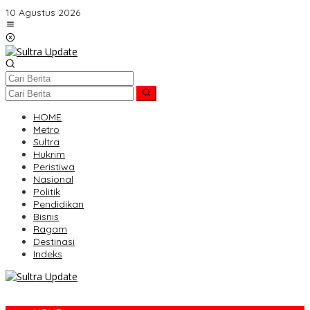
Lewati
10 Agustus 2026
ke
konten
HOME
Metro
Sultra
Hukrim
Peristiwa
Nasional
Politik
Pendidikan
Bisnis
Ragam
Destinasi
Indeks