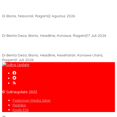
Anton Timbang Hadiri Pertemuan Kadin Dengan Presiden
Prabowo, Perkuat Sinergi Bangun Ekonomi Daerah
Di Bisnis, Nasional, Ragam
|
2 Agustus 2026
Wabup Konawe Salurkan Bibit Durian Dan Saprodi, Dorong
Petani Tingkatkan Produktivitas
Di Berita Desa, Bisnis, Headline, Konawe, Ragam
|
17 Juli 2026
PT MLP Dorong UMKM Langgikima Naik Kelas, Produk Lokal
Dibidik Tembus Ritel Modern
Di Berita Desa, Bisnis, Headline, Kesehatan, Konawe Utara,
Ragam
|
1 Juli 2026
© Sultraupdate 2022
Pedoman Media Siber
Redaksi
Kode Etik