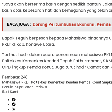
“Saya akan berterima kasih dengan sedikit pantun, Jala
kasih atas kebesaran hati dan kemegahan yang telah di
BACA JUGA :
Dorong Pertumbuhan Ekonomi, Pemda Ko
Bapak Teguh berpesan kepada Mahasiswa binaannya un
PKLT di Kab. Konawe Utara.
Terlihat hadir dalam acara penerimaan mahasiswa PKLT, Bupa
Poltekkes Kemenkes Kendari Teguh Fathurrahmat, S.KM.,
OPD lingkup Pemda Konut. Juga turut hadir Camat dan K
Pembaca:
248
Mahasiswa PKLT Poltekkes Kemenkes Kendari
Pemda Konut
Siapk
Penulis: Supri
Editor: Redaksi
Ikuti Kami