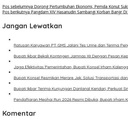
Navigasi
Pos sebelumnya
Dorong Pertumbuhan Ekonomi, Pemda Konut Sukse
Pos berikutnya
Pangdam XIV Hasanudin Sambangi Korban Banjir D
pos
Jangan Lewatkan
Ratusan Karyawan PT GMS Jalani Tes Urine dan Terima Pe
Bupati Ikbar Bekali Kontingen Jamnas XII Dengan Pesan K
Jaga Efektivitas Pemerintahan, Bupati Konsel Irham Kalengg
Bupati Konsel Resmikan Merare Jek: Solusi Transportasi da
Bupati Ikbar Terima Kunjungan Danlanal Kendari, Perkua
Pendaftaran Meohai Run 2026 Resmi Dibuka, Bupati Irham 
Komentar