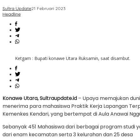
Mahasiswa
Sultra Update
21 Februari 2023
PKLT
Headline
Poltekkes
Kemenkes
Kendari
Ketgam : Bupati konawe Utara Ruksamin, saat disambut.
Konawe Utara, Sultraupdate.id
– Upaya memajukan duni
menerima para mahasiswa Praktik Kerja Lapangan Terpad
Kemenkes Kendari, yang bertempat di Aula Anawai Nggul
Sebanyak 451 Mahasiswa dari berbagai program studi y
dari enam kecamatan serta 3 kelurahan dan 25 desa