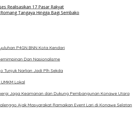
s Realisasikan 17 Pasar Rakyat
i Romang Tangaya Hingga Bagi Sembako
nyuluhan P4GN BNN Kota Kendari
epemimpinan Dan Nasionalisme
o Tunjuk Narlian Jadi Plh Sekda
n UMKM Lokal
t Sinergi Jaga Keamanan dan Dukung Pembangunan Konawe Utara
Kalenggo Ajak Masyarakat Ramaikan Event Lari di Konawe Selatan