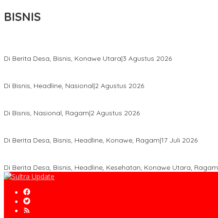
BISNIS
Bupati Ikbar Percepat Pendataan Pekebun Sawit, Dorong Legalita
Di Berita Desa, Bisnis, Konawe Utara
|
3 Agustus 2026
Hadir di Istana Kepresidenan RI, Kadin Sultra Usulkan Hilirisasi A
Di Bisnis, Headline, Nasional
|
2 Agustus 2026
Anton Timbang Hadiri Pertemuan Kadin Dengan Presiden Prabowo
Di Bisnis, Nasional, Ragam
|
2 Agustus 2026
Wabup Konawe Salurkan Bibit Durian Dan Saprodi, Dorong Petani 
Di Berita Desa, Bisnis, Headline, Konawe, Ragam
|
17 Juli 2026
PT MLP Dorong UMKM Langgikima Naik Kelas, Produk Lokal Dibidi
Di Berita Desa, Bisnis, Headline, Kesehatan, Konawe Utara, Ragam