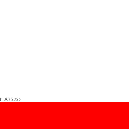
s STDB Dan Sertifikasi ISPO di Konawe Utara
spal Buton Masuk Proyek Strategis Nasional
, Perkuat Sinergi Bangun Ekonomi Daerah
Tingkatkan Produktivitas
k Tembus Ritel Modern
|
1 Juli 2026