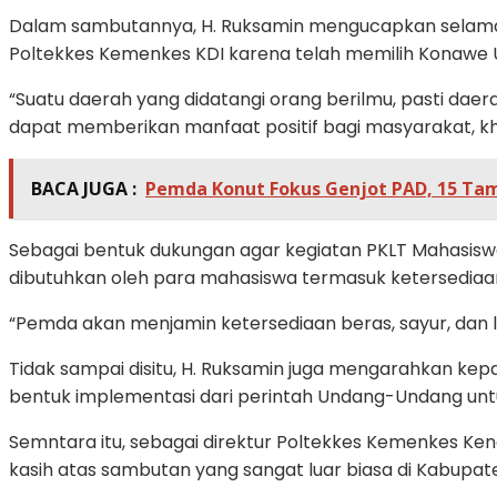
Dalam sambutannya, H. Ruksamin mengucapkan selamat
Poltekkes Kemenkes KDI karena telah memilih Konawe U
“Suatu daerah yang didatangi orang berilmu, pasti da
dapat memberikan manfaat positif bagi masyarakat, kh
BACA JUGA :
Pemda Konut Fokus Genjot PAD, 15 Tamb
Sebagai bentuk dukungan agar kegiatan PKLT Mahasis
dibutuhkan oleh para mahasiswa termasuk ketersediaan 
“Pemda akan menjamin ketersediaan beras, sayur, dan la
Tidak sampai disitu, H. Ruksamin juga mengarahkan k
bentuk implementasi dari perintah Undang-Undang unt
Semntara itu, sebagai direktur Poltekkes Kemenkes 
kasih atas sambutan yang sangat luar biasa di Kabupa