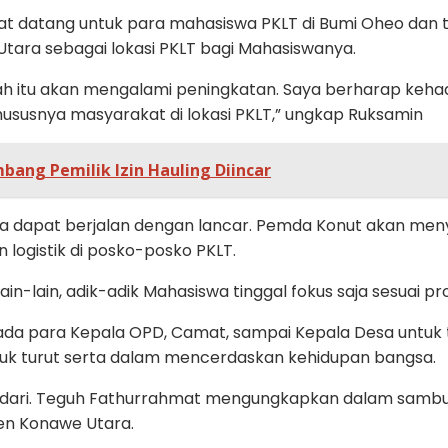
 datang untuk para mahasiswa PKLT di Bumi Oheo dan t
tara sebagai lokasi PKLT bagi Mahasiswanya.
erah itu akan mengalami peningkatan. Saya berharap ke
ususnya masyarakat di lokasi PKLT,” ungkap Ruksamin
ang Pemilik Izin Hauling Diincar
wa dapat berjalan dengan lancar. Pemda Konut akan me
logistik di posko-posko PKLT.
in-lain, adik-adik Mahasiswa tinggal fokus saja sesuai 
epada para Kepala OPD, Camat, sampai Kepala Desa untu
uk turut serta dalam mencerdaskan kehidupan bangsa.
Kendari. Teguh Fathurrahmat mengungkapkan dalam samb
ten Konawe Utara.