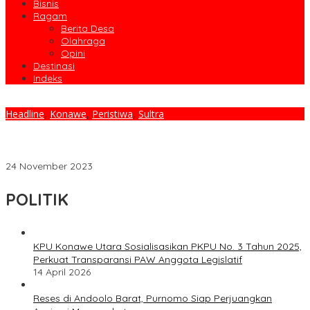
Bisnis
Ragam
Berita Desa
Olahraga
Opini
Destinasi
Indeks
Headline
,
Konawe
,
Peristiwa
,
Sultra
Majelis Hakim PN Konawe Tetapkan Tiga Tersangka, Atas
Dugaan Tindak Pidana Di PT. WAM, Satu Tersangka Ajukan
Kasasi/Banding
24 November 2023
POLITIK
KPU Konawe Utara Sosialisasikan PKPU No. 3 Tahun 2025,
Perkuat Transparansi PAW Anggota Legislatif
14 April 2026
Reses di Andoolo Barat, Purnomo Siap Perjuangkan