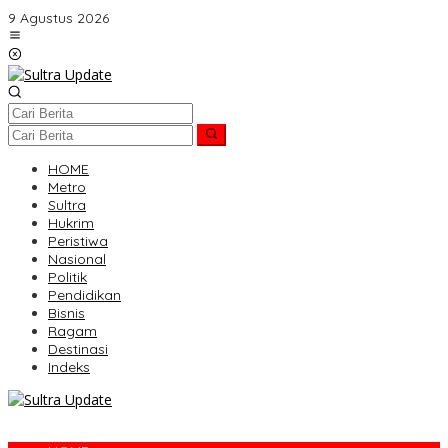
Lewati
9 Agustus 2026
ke
konten
HOME
Metro
Sultra
Hukrim
Peristiwa
Nasional
Politik
Pendidikan
Bisnis
Ragam
Destinasi
Indeks