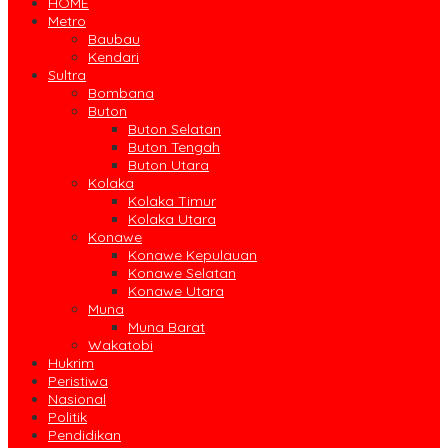
HOME
Metro
Baubau
Kendari
Sultra
Bombana
Buton
Buton Selatan
Buton Tengah
Buton Utara
Kolaka
Kolaka Timur
Kolaka Utara
Konawe
Konawe Kepulauan
Konawe Selatan
Konawe Utara
Muna
Muna Barat
Wakatobi
Hukrim
Peristiwa
Nasional
Politik
Pendidikan