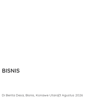
BISNIS
Bupati Ikbar Percepat Pendataan Pekebun Sawit, Dorong
Legalitas STDB Dan Sertifikasi ISPO di Konawe Utara
Di Berita Desa, Bisnis, Konawe Utara
|
3 Agustus 2026
Hadir di Istana Kepresidenan RI, Kadin Sultra Usulkan Hilirisasi