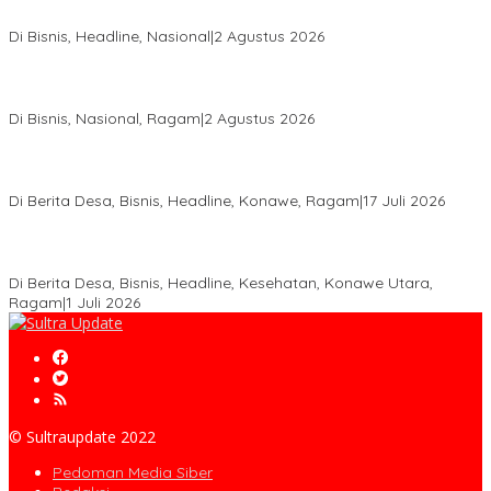
Aspal Buton Masuk Proyek Strategis Nasional
Di Bisnis, Headline, Nasional
|
2 Agustus 2026
Anton Timbang Hadiri Pertemuan Kadin Dengan Presiden
Prabowo, Perkuat Sinergi Bangun Ekonomi Daerah
Di Bisnis, Nasional, Ragam
|
2 Agustus 2026
Wabup Konawe Salurkan Bibit Durian Dan Saprodi, Dorong
Petani Tingkatkan Produktivitas
Di Berita Desa, Bisnis, Headline, Konawe, Ragam
|
17 Juli 2026
PT MLP Dorong UMKM Langgikima Naik Kelas, Produk Lokal
Dibidik Tembus Ritel Modern
Di Berita Desa, Bisnis, Headline, Kesehatan, Konawe Utara,
Ragam
|
1 Juli 2026
© Sultraupdate 2022
Pedoman Media Siber