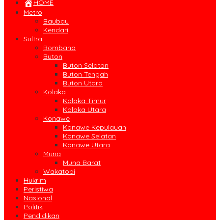
HOME
Metro
Baubau
Kendari
Sultra
Bombana
Buton
Buton Selatan
Buton Tengah
Buton Utara
Kolaka
Kolaka Timur
Kolaka Utara
Konawe
Konawe Kepulauan
Konawe Selatan
Konawe Utara
Muna
Muna Barat
Wakatobi
Hukrim
Peristiwa
Nasional
Politik
Pendidikan