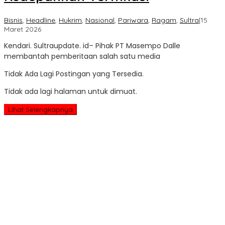
Bisnis
,
Headline
,
Hukrim
,
Nasional
,
Pariwara
,
Ragam
,
Sultra
|
15
oleh
Maret 2026
Sultra
Kendari. Sultraupdate. id– Pihak PT Masempo Dalle
Update
membantah pemberitaan salah satu media
Tidak Ada Lagi Postingan yang Tersedia.
Tidak ada lagi halaman untuk dimuat.
Lihat Selengkapnya