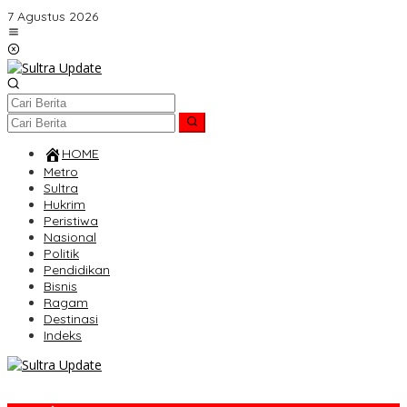
Lewati
7 Agustus 2026
ke
konten
HOME
Metro
Sultra
Hukrim
Peristiwa
Nasional
Politik
Pendidikan
Bisnis
Ragam
Destinasi
Indeks