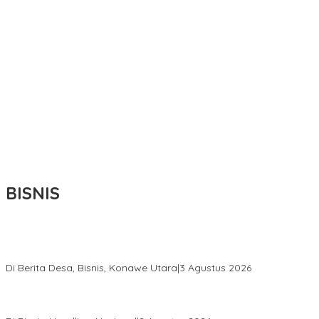
BISNIS
Bupati Ikbar Percepat Pendataan Pekebun Sawit, Dorong
Legalitas STDB Dan Sertifikasi ISPO di Konawe Utara
Di Berita Desa, Bisnis, Konawe Utara
|
3 Agustus 2026
Hadir di Istana Kepresidenan RI, Kadin Sultra Usulkan Hilirisasi
Aspal Buton Masuk Proyek Strategis Nasional