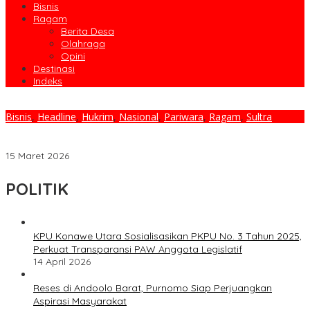
Bisnis
Ragam
Berita Desa
Olahraga
Opini
Destinasi
Indeks
Bisnis
,
Headline
,
Hukrim
,
Nasional
,
Pariwara
,
Ragam
,
Sultra
PT Masempo Dalle Bantah Isu Penetapan Tersangka Kasus
Tambang, Minta Media Kedepankan Verifikasi
15 Maret 2026
POLITIK
KPU Konawe Utara Sosialisasikan PKPU No. 3 Tahun 2025,
Perkuat Transparansi PAW Anggota Legislatif
14 April 2026
Reses di Andoolo Barat, Purnomo Siap Perjuangkan
Aspirasi Masyarakat