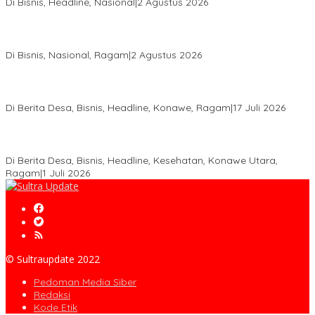
Di Bisnis, Headline, Nasional
|
2 Agustus 2026
Anton Timbang Hadiri Pertemuan Kadin Dengan Presiden
Prabowo, Perkuat Sinergi Bangun Ekonomi Daerah
Di Bisnis, Nasional, Ragam
|
2 Agustus 2026
Wabup Konawe Salurkan Bibit Durian Dan Saprodi, Dorong
Petani Tingkatkan Produktivitas
Di Berita Desa, Bisnis, Headline, Konawe, Ragam
|
17 Juli 2026
PT MLP Dorong UMKM Langgikima Naik Kelas, Produk Lokal
Dibidik Tembus Ritel Modern
Di Berita Desa, Bisnis, Headline, Kesehatan, Konawe Utara,
Ragam
|
1 Juli 2026
© Sultraupdate 2022
Pedoman Media Siber
Redaksi
Kode Etik