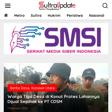
Lewati
ke
konten
HOME
Metro
Sultra
Hukrim
Peristiwa
Nasional
Berita Desa
,
Konawe Utara
Warga Tiga Desa di Konut Protes Lahannya
Dijual Sepihak ke PT CDSM
1 Februari 2023