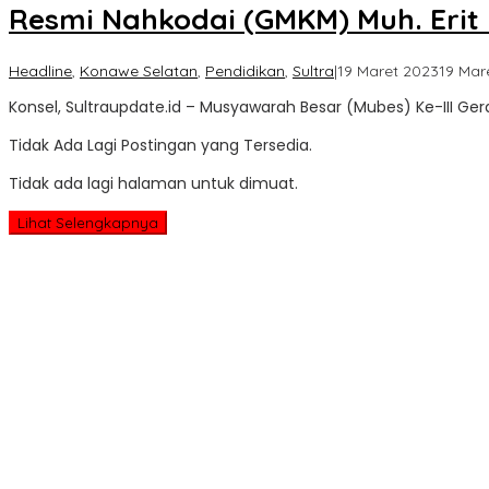
Resmi Nahkodai (GMKM) Muh. Erit
Headline
,
Konawe Selatan
,
Pendidikan
,
Sultra
|
19 Maret 2023
19 Mar
Konsel, Sultraupdate.id – Musyawarah Besar (Mubes) Ke-III G
Tidak Ada Lagi Postingan yang Tersedia.
Tidak ada lagi halaman untuk dimuat.
Lihat Selengkapnya