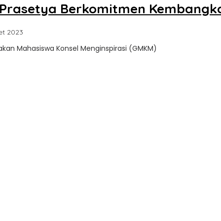
 Prasetya Berkomitmen Kembangkan
oleh
et 2023
Sultra
erakan Mahasiswa Konsel Menginspirasi (GMKM)
Update