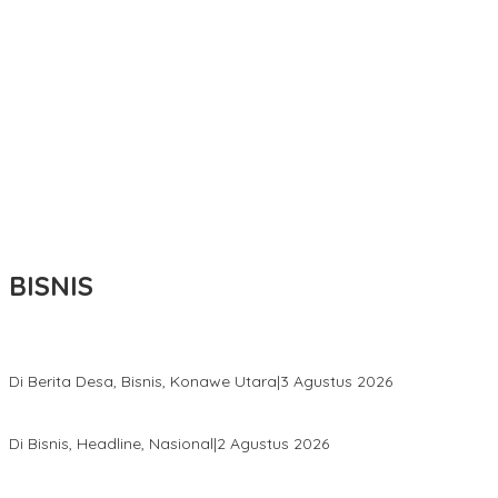
BISNIS
Bupati Ikbar Percepat Pendataan Pekebun Sawit, Dorong Legalita
Di Berita Desa, Bisnis, Konawe Utara
|
3 Agustus 2026
Hadir di Istana Kepresidenan RI, Kadin Sultra Usulkan Hilirisasi A
Di Bisnis, Headline, Nasional
|
2 Agustus 2026
Anton Timbang Hadiri Pertemuan Kadin Dengan Presiden Prabowo