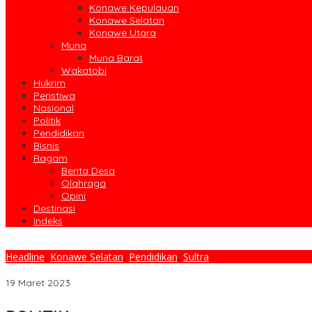
Konawe Kepulauan
Konawe Selatan
Konawe Utara
Muna
Muna Barat
Wakatobi
Hukrim
Peristiwa
Nasional
Politik
Pendidikan
Bisnis
Ragam
Berita Desa
Olahraga
Opini
Destinasi
Indeks
Headline
,
Konawe Selatan
,
Pendidikan
,
Sultra
Resmi Nahkodai (GMKM) Muh. Erit Prasetya Berkomitmen Kembang
19 Maret 2023