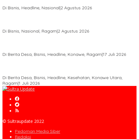
Aspal Buton Masuk Proyek Strategis Nasional
Di Bisnis, Headline, Nasional
|
2 Agustus 2026
Anton Timbang Hadiri Pertemuan Kadin Dengan Presiden
Prabowo, Perkuat Sinergi Bangun Ekonomi Daerah
Di Bisnis, Nasional, Ragam
|
2 Agustus 2026
Wabup Konawe Salurkan Bibit Durian Dan Saprodi, Dorong
Petani Tingkatkan Produktivitas
Di Berita Desa, Bisnis, Headline, Konawe, Ragam
|
17 Juli 2026
PT MLP Dorong UMKM Langgikima Naik Kelas, Produk Lokal
Dibidik Tembus Ritel Modern
Di Berita Desa, Bisnis, Headline, Kesehatan, Konawe Utara,
Ragam
|
1 Juli 2026
© Sultraupdate 2022
Pedoman Media Siber
Redaksi