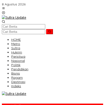
Lewati
8 Agustus 2026
ke
konten
HOME
Metro
Sultra
Hukrim
Peristiwa
Nasional
Politik
Pendidikan
Bisnis
Ragam
Destinasi
Indeks