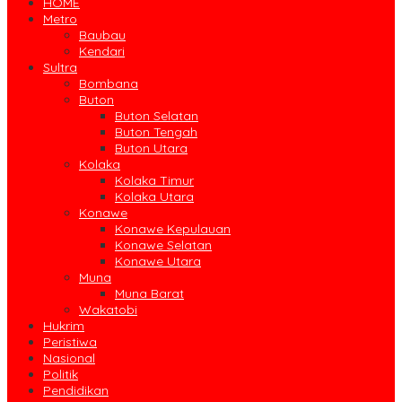
HOME
Metro
Baubau
Kendari
Sultra
Bombana
Buton
Buton Selatan
Buton Tengah
Buton Utara
Kolaka
Kolaka Timur
Kolaka Utara
Konawe
Konawe Kepulauan
Konawe Selatan
Konawe Utara
Muna
Muna Barat
Wakatobi
Hukrim
Peristiwa
Nasional
Politik
Pendidikan