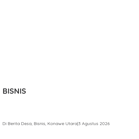
BISNIS
Bupati Ikbar Percepat Pendataan Pekebun Sawit, Dorong
Legalitas STDB Dan Sertifikasi ISPO di Konawe Utara
Di Berita Desa, Bisnis, Konawe Utara
|
3 Agustus 2026
Hadir di Istana Kepresidenan RI, Kadin Sultra Usulkan Hilirisasi