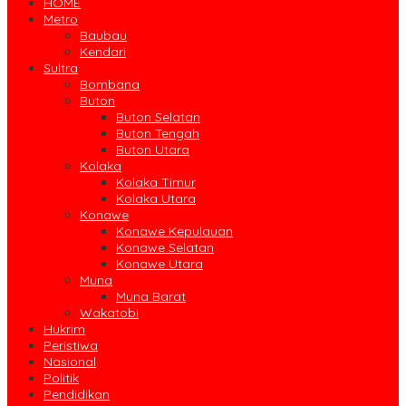
HOME
Metro
Baubau
Kendari
Sultra
Bombana
Buton
Buton Selatan
Buton Tengah
Buton Utara
Kolaka
Kolaka Timur
Kolaka Utara
Konawe
Konawe Kepulauan
Konawe Selatan
Konawe Utara
Muna
Muna Barat
Wakatobi
Hukrim
Peristiwa
Nasional
Politik
Pendidikan