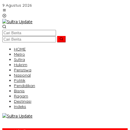
Lewati
9 Agustus 2026
ke
konten
HOME
Metro
Sultra
Hukrim
Peristiwa
Nasional
Politik
Pendidikan
Bisnis
Ragam
Destinasi
Indeks