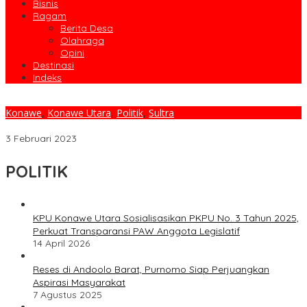
Bisnis
Ragam
Berita Desa
Olahraga
Opini
Destinasi
Indeks
Konawe
,
Konawe Utara
,
Politik
,
Sultra
Mundur Dari ASN, Abdul Halim Alkaf Pilih Nyaleg 2024
3 Februari 2023
POLITIK
KPU Konawe Utara Sosialisasikan PKPU No. 3 Tahun 2025,
Perkuat Transparansi PAW Anggota Legislatif
14 April 2026
Reses di Andoolo Barat, Purnomo Siap Perjuangkan
Aspirasi Masyarakat
7 Agustus 2025