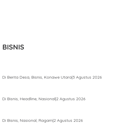
BISNIS
Bupati Ikbar Percepat Pendataan Pekebun Sawit, Dorong
Legalitas STDB Dan Sertifikasi ISPO di Konawe Utara
Di Berita Desa, Bisnis, Konawe Utara
|
3 Agustus 2026
Hadir di Istana Kepresidenan RI, Kadin Sultra Usulkan Hilirisasi
Aspal Buton Masuk Proyek Strategis Nasional
Di Bisnis, Headline, Nasional
|
2 Agustus 2026
Anton Timbang Hadiri Pertemuan Kadin Dengan Presiden
Prabowo, Perkuat Sinergi Bangun Ekonomi Daerah
Di Bisnis, Nasional, Ragam
|
2 Agustus 2026