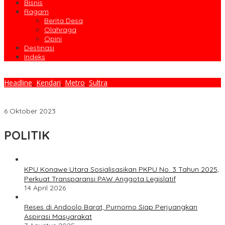
Bisnis
Ragam
Berita Desa
Olahraga
Opini
Destinasi
Indeks
Headline
,
Kendari
,
Metro
,
Sultra
NPHD Pilkada 2024 Resmi Ditandatangani, Bupati H. Ruksamin
Harap Pemilu Dan Pilkada Dapat Berjalan Aman
6 Oktober 2023
POLITIK
KPU Konawe Utara Sosialisasikan PKPU No. 3 Tahun 2025,
Perkuat Transparansi PAW Anggota Legislatif
14 April 2026
Reses di Andoolo Barat, Purnomo Siap Perjuangkan
Aspirasi Masyarakat