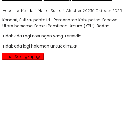
ole
Headline
,
Kendari
,
Metro
,
Sultra
|
6 Oktober 2023
6 Oktober 2023
Sult
Kendari, Sultraupdate.id– Pemerintah Kabupaten Konawe
Upd
Utara bersama Komisi Pemilihan Umum (KPU), Badan
Tidak Ada Lagi Postingan yang Tersedia.
Tidak ada lagi halaman untuk dimuat.
Lihat Selengkapnya