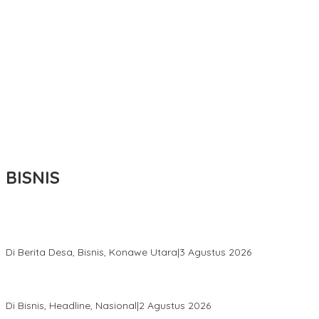
BISNIS
Bupati Ikbar Percepat Pendataan Pekebun Sawit, Dorong
Legalitas STDB Dan Sertifikasi ISPO di Konawe Utara
Di Berita Desa, Bisnis, Konawe Utara
|
3 Agustus 2026
Hadir di Istana Kepresidenan RI, Kadin Sultra Usulkan Hilirisasi
Aspal Buton Masuk Proyek Strategis Nasional
Di Bisnis, Headline, Nasional
|
2 Agustus 2026