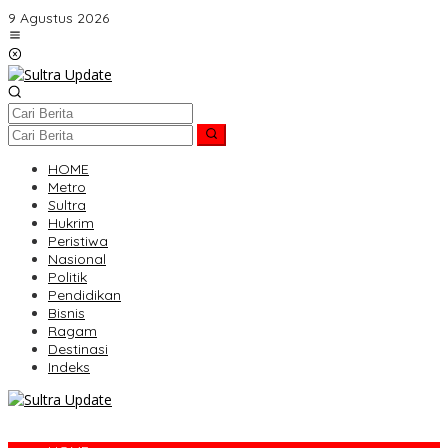
Lewati
9 Agustus 2026
ke
konten
HOME
Metro
Sultra
Hukrim
Peristiwa
Nasional
Politik
Pendidikan
Bisnis
Ragam
Destinasi
Indeks