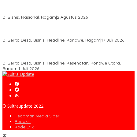
Anton Timbang Hadiri Pertemuan Kadin Dengan Presiden
Prabowo, Perkuat Sinergi Bangun Ekonomi Daerah
Di Bisnis, Nasional, Ragam
|
2 Agustus 2026
Wabup Konawe Salurkan Bibit Durian Dan Saprodi, Dorong
Petani Tingkatkan Produktivitas
Di Berita Desa, Bisnis, Headline, Konawe, Ragam
|
17 Juli 2026
PT MLP Dorong UMKM Langgikima Naik Kelas, Produk Lokal
Dibidik Tembus Ritel Modern
Di Berita Desa, Bisnis, Headline, Kesehatan, Konawe Utara,
Ragam
|
1 Juli 2026
© Sultraupdate 2022
Pedoman Media Siber
Redaksi
Kode Etik