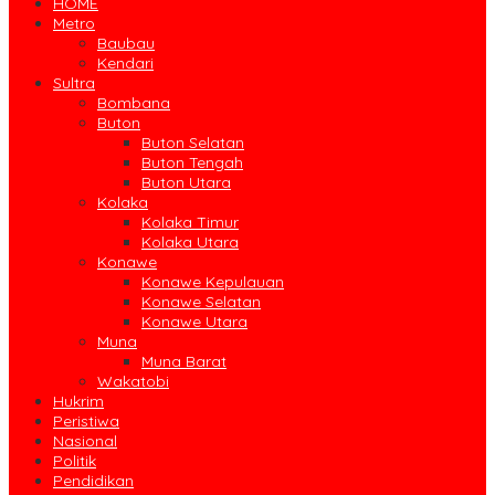
HOME
Metro
Baubau
Kendari
Sultra
Bombana
Buton
Buton Selatan
Buton Tengah
Buton Utara
Kolaka
Kolaka Timur
Kolaka Utara
Konawe
Konawe Kepulauan
Konawe Selatan
Konawe Utara
Muna
Muna Barat
Wakatobi
Hukrim
Peristiwa
Nasional
Politik
Pendidikan