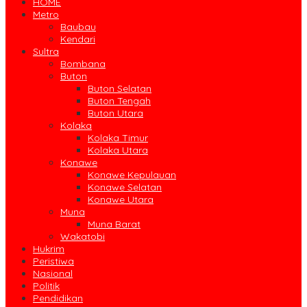
HOME
Metro
Baubau
Kendari
Sultra
Bombana
Buton
Buton Selatan
Buton Tengah
Buton Utara
Kolaka
Kolaka Timur
Kolaka Utara
Konawe
Konawe Kepulauan
Konawe Selatan
Konawe Utara
Muna
Muna Barat
Wakatobi
Hukrim
Peristiwa
Nasional
Politik
Pendidikan