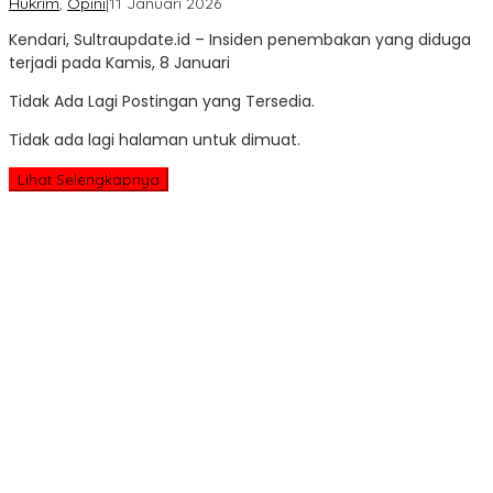
oleh
Hukrim
,
Opini
|
11 Januari 2026
Sultra
Kendari, Sultraupdate.id – Insiden penembakan yang diduga
Update
terjadi pada Kamis, 8 Januari
Tidak Ada Lagi Postingan yang Tersedia.
Tidak ada lagi halaman untuk dimuat.
Lihat Selengkapnya