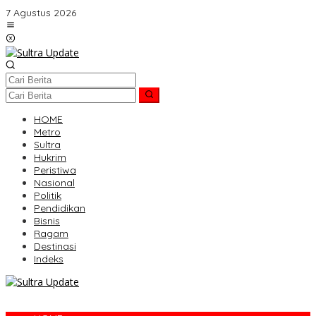
Lewati
7 Agustus 2026
ke
konten
HOME
Metro
Sultra
Hukrim
Peristiwa
Nasional
Politik
Pendidikan
Bisnis
Ragam
Destinasi
Indeks