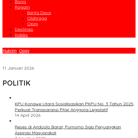
Bisnis
Ragam
Berita Desa
Olahraga
Opini
Destinasi
Indeks
Hukrim
,
Opini
Opini : Kekerasan di Tambang Ilegal Bombana, Potret Buram
Penegakan Hukum
11 Januari 2026
POLITIK
KPU Konawe Utara Sosialisasikan PKPU No. 3 Tahun 2025,
Perkuat Transparansi PAW Anggota Legislatif
14 April 2026
Reses di Andoolo Barat, Purnomo Siap Perjuangkan
Aspirasi Masyarakat