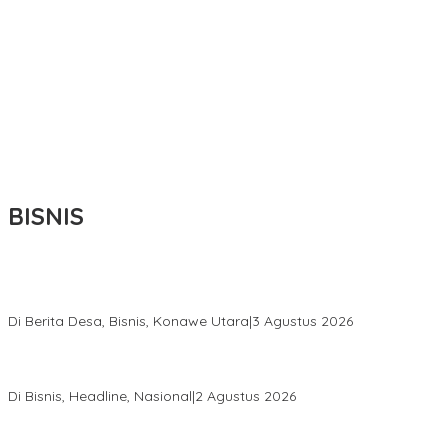
BISNIS
Bupati Ikbar Percepat Pendataan Pekebun Sawit, Dorong
Legalitas STDB Dan Sertifikasi ISPO di Konawe Utara
Di Berita Desa, Bisnis, Konawe Utara
|
3 Agustus 2026
Hadir di Istana Kepresidenan RI, Kadin Sultra Usulkan Hilirisasi
Aspal Buton Masuk Proyek Strategis Nasional
Di Bisnis, Headline, Nasional
|
2 Agustus 2026
Anton Timbang Hadiri Pertemuan Kadin Dengan Presiden