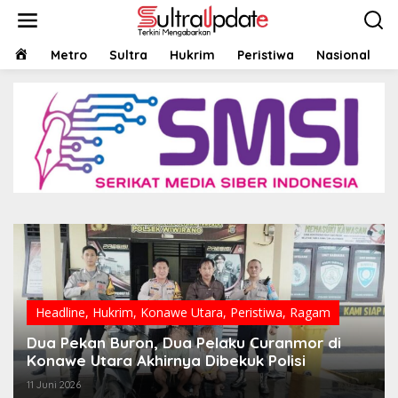
Lewati
ke
konten
HOME
Metro
Sultra
Hukrim
Peristiwa
Nasional
Headline
,
Hukrim
,
Konawe Utara
,
Peristiwa
,
Ragam
Dua Pekan Buron, Dua Pelaku Curanmor di
Konawe Utara Akhirnya Dibekuk Polisi
11 Juni 2026