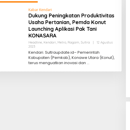
Kabar Kendari
Dukung Peningkatan Produktivitas
Usaha Pertanian, Pemda Konut
Launching Aplikasi Pak Tani
KONASARA
Headline
,
Kendari
,
Metro
,
Ragam
,
Sultra
|
12 Agustus
Oleh
2023
Sultra
Kendari. Sultraupdate.id– Pemerintah
Update
Kabupaten (Pemkab), Konawe Utara (Konut),
terus menguatkan inovasi dan