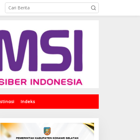
stinasi
Indeks