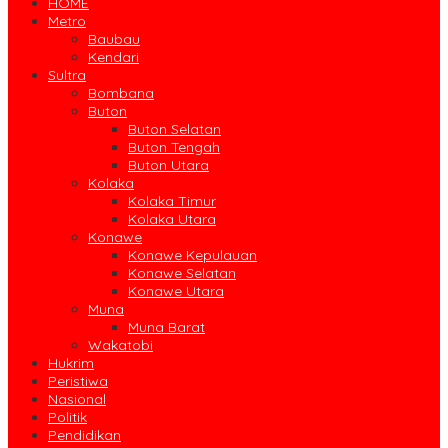
HOME
Metro
Baubau
Kendari
Sultra
Bombana
Buton
Buton Selatan
Buton Tengah
Buton Utara
Kolaka
Kolaka Timur
Kolaka Utara
Konawe
Konawe Kepulauan
Konawe Selatan
Konawe Utara
Muna
Muna Barat
Wakatobi
Hukrim
Peristiwa
Nasional
Politik
Pendidikan