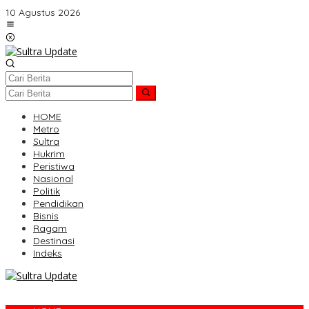
Lewati
10 Agustus 2026
ke
konten
HOME
Metro
Sultra
Hukrim
Peristiwa
Nasional
Politik
Pendidikan
Bisnis
Ragam
Destinasi
Indeks