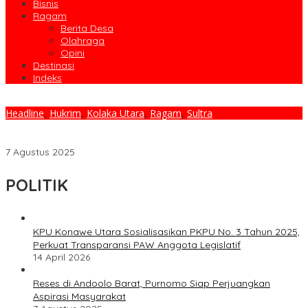
Bisnis
Ragam
Berita Desa
Olahraga
Opini
Destinasi
Indeks
Headline
,
Hukrim
,
Kolaka Utara
,
Ragam
,
Sultra
Buntut Pernyataan Kontroversial, Wakil Bupati Kolaka Utara
Didesak Mundur
7 Agustus 2025
POLITIK
KPU Konawe Utara Sosialisasikan PKPU No. 3 Tahun 2025,
Perkuat Transparansi PAW Anggota Legislatif
14 April 2026
Reses di Andoolo Barat, Purnomo Siap Perjuangkan
Aspirasi Masyarakat