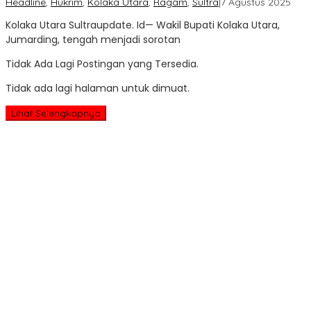
oleh
Headline
,
Hukrim
,
Kolaka Utara
,
Ragam
,
Sultra
|
7 Agustus 2025
Sult
Kolaka Utara Sultraupdate. Id— Wakil Bupati Kolaka Utara,
Upd
Jumarding, tengah menjadi sorotan
Tidak Ada Lagi Postingan yang Tersedia.
Tidak ada lagi halaman untuk dimuat.
Lihat Selengkapnya