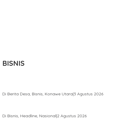
BISNIS
Bupati Ikbar Percepat Pendataan Pekebun Sawit, Dorong
Legalitas STDB Dan Sertifikasi ISPO di Konawe Utara
Di Berita Desa, Bisnis, Konawe Utara
|
3 Agustus 2026
Hadir di Istana Kepresidenan RI, Kadin Sultra Usulkan Hilirisasi
Aspal Buton Masuk Proyek Strategis Nasional
Di Bisnis, Headline, Nasional
|
2 Agustus 2026
Anton Timbang Hadiri Pertemuan Kadin Dengan Presiden