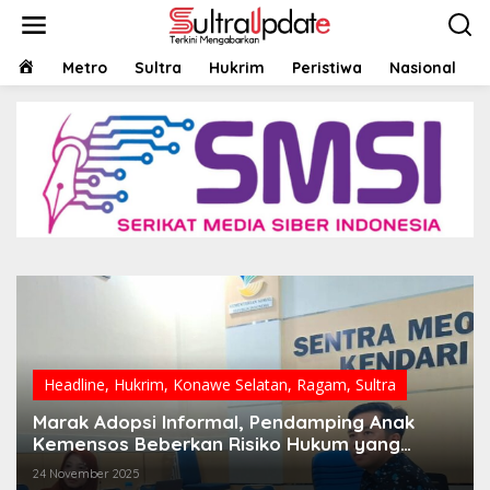
Lewati
ke
konten
HOME
Metro
Sultra
Hukrim
Peristiwa
Nasional
Headline
,
Hukrim
,
Konawe Selatan
,
Ragam
,
Sultra
Marak Adopsi Informal, Pendamping Anak
Kemensos Beberkan Risiko Hukum yang
Mengintai
24 November 2025