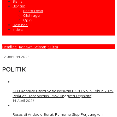
Bisnis
Ragam
Berita Desa
Olahraga
Opini
Destinasi
Indeks
Headline
,
Konawe Selatan
,
Sultra
Kejari Konsel Buka Posko Pengaduan Pemilu
12 Januari 2024
POLITIK
KPU Konawe Utara Sosialisasikan PKPU No. 3 Tahun 2025,
Perkuat Transparansi PAW Anggota Legislatif
14 April 2026
Reses di Andoolo Barat, Purnomo Siap Perjuangkan