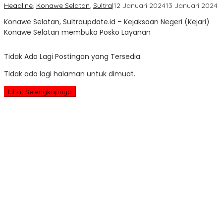
o
Headline
,
Konawe Selatan
,
Sultra
|
12 Januari 2024
13 Januari 2024
S
Konawe Selatan, Sultraupdate.id – Kejaksaan Negeri (Kejari)
U
Konawe Selatan membuka Posko Layanan
Tidak Ada Lagi Postingan yang Tersedia.
Tidak ada lagi halaman untuk dimuat.
Lihat Selengkapnya