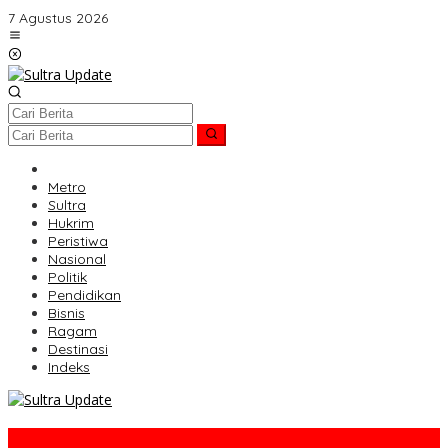
Lewati
7 Agustus 2026
ke
konten
HOME
Metro
Sultra
Hukrim
Peristiwa
Nasional
Politik
Pendidikan
Bisnis
Ragam
Destinasi
Indeks