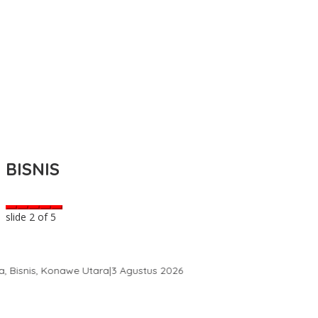
BISNIS
slide
2
of 5