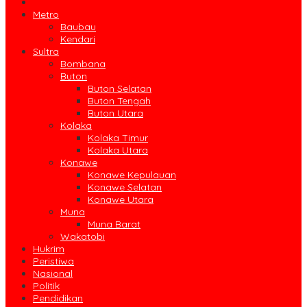
HOME
Metro
Baubau
Kendari
Sultra
Bombana
Buton
Buton Selatan
Buton Tengah
Buton Utara
Kolaka
Kolaka Timur
Kolaka Utara
Konawe
Konawe Kepulauan
Konawe Selatan
Konawe Utara
Muna
Muna Barat
Wakatobi
Hukrim
Peristiwa
Nasional
Politik
Pendidikan