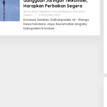
Gangguan Jaringan Telkomsel,
Harapkan Perbaikan Segera
Berita Desa
,
Headline
,
Konawe Selatan
,
Pariwara
,
Oleh
Ragam
|
6 November 2025
Sultra
Konawe Selatan, SultraUpdate. Id– Warga
Update
Desa Sandarsi Jaya, Kecamatan Angata,
Kabupaten Konawe