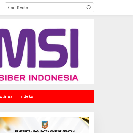
stinasi
Indeks