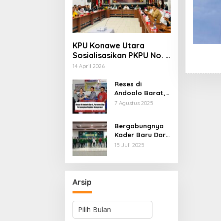
KPU Konawe Utara
Sosialisasikan PKPU No. 3
Tahun 2025, Perkuat
14 April 2026
Transparansi PAW
Anggota Legislatif
Reses di
Andoolo Barat,
Purnomo Siap
7 Agustus 2025
Perjuangkan
Aspirasi
Bergabungnya
Masyarakat
Kader Baru Dari
Berbagai Latar
15 Juli 2025
Belakang Partai
Menambah
Energi Baru
Untuk PBB
Arsip
Arsip