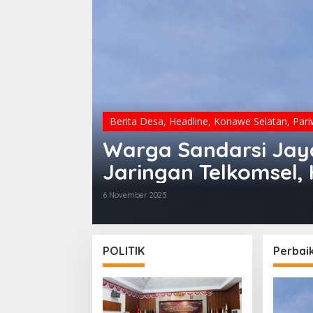
Berita Desa
,
Headline
,
Konawe Selatan
,
Pari
Warga Sandarsi Jay
Jaringan Telkomsel,
Segera
6 November 2025
POLITIK
Perbai