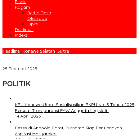
Bisnis
Ragam
Berita Desa
Olahraga
Opini
Destinasi
Indeks
Headline
,
Konawe Selatan
,
Sultra
Wakil Bupati Perintahkan ASN Bayar Zakat Melalui Baznas
Konsel
25 Februari 2025
POLITIK
KPU Konawe Utara Sosialisasikan PKPU No. 3 Tahun 2025,
Perkuat Transparansi PAW Anggota Legislatif
14 April 2026
Reses di Andoolo Barat, Purnomo Siap Perjuangkan
Aspirasi Masyarakat