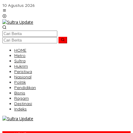
Lewati
10 Agustus 2026
ke
konten
HOME
Metro
Sultra
Hukrim
Peristiwa
Nasional
Politik
Pendidikan
Bisnis
Ragam
Destinasi
Indeks