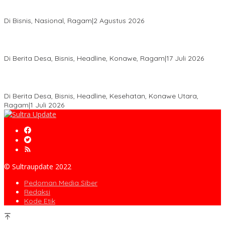
Anton Timbang Hadiri Pertemuan Kadin Dengan Presiden
Prabowo, Perkuat Sinergi Bangun Ekonomi Daerah
Di Bisnis, Nasional, Ragam
|
2 Agustus 2026
Wabup Konawe Salurkan Bibit Durian Dan Saprodi, Dorong
Petani Tingkatkan Produktivitas
Di Berita Desa, Bisnis, Headline, Konawe, Ragam
|
17 Juli 2026
PT MLP Dorong UMKM Langgikima Naik Kelas, Produk Lokal
Dibidik Tembus Ritel Modern
Di Berita Desa, Bisnis, Headline, Kesehatan, Konawe Utara,
Ragam
|
1 Juli 2026
© Sultraupdate 2022
Pedoman Media Siber
Redaksi
Kode Etik