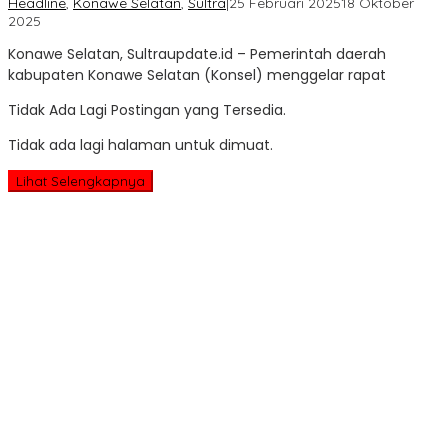
Headline
,
Konawe Selatan
,
Sultra
|
25 Februari 2025
18 Oktober
oleh
2025
Sultra
Konawe Selatan, Sultraupdate.id – Pemerintah daerah
Update
kabupaten Konawe Selatan (Konsel) menggelar rapat
Tidak Ada Lagi Postingan yang Tersedia.
Tidak ada lagi halaman untuk dimuat.
Lihat Selengkapnya