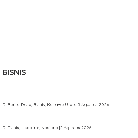
BISNIS
Bupati Ikbar Percepat Pendataan Pekebun Sawit, Dorong
Legalitas STDB Dan Sertifikasi ISPO di Konawe Utara
Di Berita Desa, Bisnis, Konawe Utara
|
3 Agustus 2026
Hadir di Istana Kepresidenan RI, Kadin Sultra Usulkan Hilirisasi
Aspal Buton Masuk Proyek Strategis Nasional
Di Bisnis, Headline, Nasional
|
2 Agustus 2026