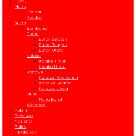
HOME
Metro
Baubau
Kendari
Sultra
Bombana
Buton
Buton Selatan
Buton Tengah
Buton Utara
Kolaka
Kolaka Timur
Kolaka Utara
Konawe
Konawe Kepulauan
Konawe Selatan
Konawe Utara
Muna
Muna Barat
Wakatobi
Hukrim
Peristiwa
Nasional
Politik
Pendidikan