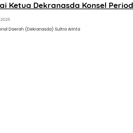
gai Ketua Dekranasda Konsel Perio
oleh
 2025
Sultra
onal Daerah (Dekranasda) Sultra Arinta
Update