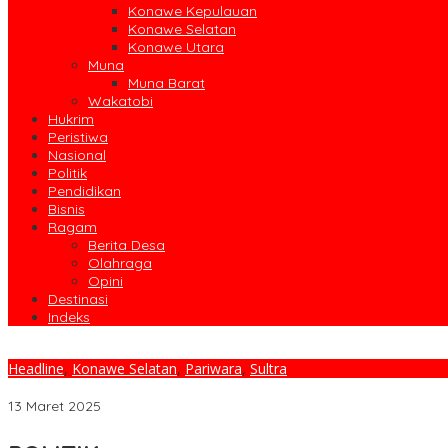
Konawe Kepulauan
Konawe Selatan
Konawe Utara
Muna
Muna Barat
Wakatobi
Hukrim
Peristiwa
Nasional
Politik
Pendidikan
Bisnis
Ragam
Berita Desa
Olahraga
Opini
Destinasi
Indeks
Headline
,
Konawe Selatan
,
Pariwara
,
Sultra
Nurlita Jaya Resmi Dilantik Sebagai Ketua Dekranasda Konsel Pe
13 Maret 2025