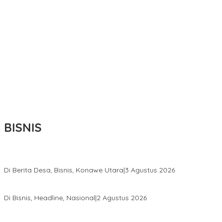
BISNIS
Bupati Ikbar Percepat Pendataan Pekebun Sawit, Dorong Legalita
Di Berita Desa, Bisnis, Konawe Utara
|
3 Agustus 2026
Hadir di Istana Kepresidenan RI, Kadin Sultra Usulkan Hilirisasi A
Di Bisnis, Headline, Nasional
|
2 Agustus 2026
Anton Timbang Hadiri Pertemuan Kadin Dengan Presiden Prabowo