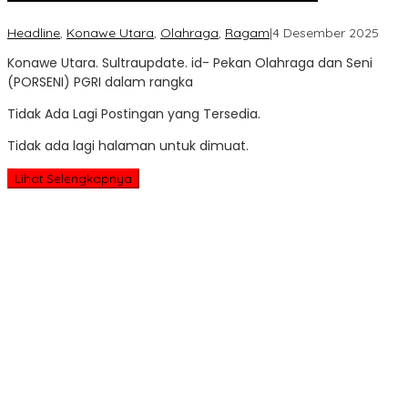
oleh
Headline
,
Konawe Utara
,
Olahraga
,
Ragam
|
4 Desember 2025
Sultr
Konawe Utara. Sultraupdate. id- Pekan Olahraga dan Seni
Upda
(PORSENI) PGRI dalam rangka
Tidak Ada Lagi Postingan yang Tersedia.
Tidak ada lagi halaman untuk dimuat.
Lihat Selengkapnya