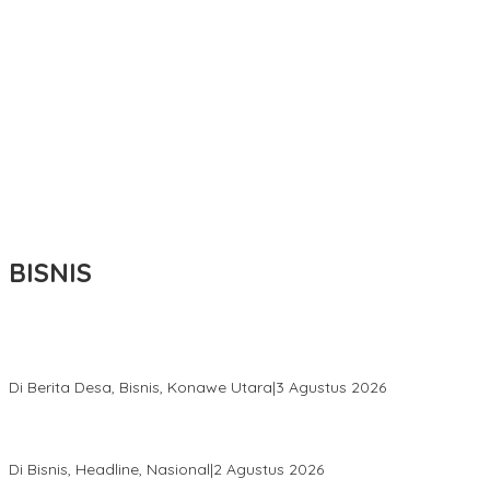
BISNIS
Bupati Ikbar Percepat Pendataan Pekebun Sawit, Dorong
Legalitas STDB Dan Sertifikasi ISPO di Konawe Utara
Di Berita Desa, Bisnis, Konawe Utara
|
3 Agustus 2026
Hadir di Istana Kepresidenan RI, Kadin Sultra Usulkan Hilirisasi
Aspal Buton Masuk Proyek Strategis Nasional
Di Bisnis, Headline, Nasional
|
2 Agustus 2026