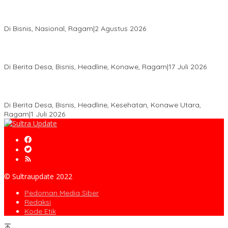
Anton Timbang Hadiri Pertemuan Kadin Dengan Presiden
Prabowo, Perkuat Sinergi Bangun Ekonomi Daerah
Di Bisnis, Nasional, Ragam
|
2 Agustus 2026
Wabup Konawe Salurkan Bibit Durian Dan Saprodi, Dorong
Petani Tingkatkan Produktivitas
Di Berita Desa, Bisnis, Headline, Konawe, Ragam
|
17 Juli 2026
PT MLP Dorong UMKM Langgikima Naik Kelas, Produk Lokal
Dibidik Tembus Ritel Modern
Di Berita Desa, Bisnis, Headline, Kesehatan, Konawe Utara,
Ragam
|
1 Juli 2026
© Sultraupdate 2022
Pedoman Media Siber
Redaksi
Kode Etik