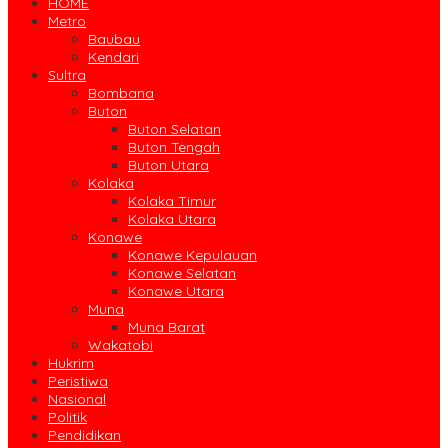
HOME
Metro
Baubau
Kendari
Sultra
Bombana
Buton
Buton Selatan
Buton Tengah
Buton Utara
Kolaka
Kolaka Timur
Kolaka Utara
Konawe
Konawe Kepulauan
Konawe Selatan
Konawe Utara
Muna
Muna Barat
Wakatobi
Hukrim
Peristiwa
Nasional
Politik
Pendidikan