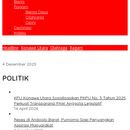
Bisnis
Ragam
Berita Desa
Olahraga
Opini
Destinasi
Indeks
Headline
,
Konawe Utara
,
Olahraga
,
Ragam
Bupati Ikbar Resmi Tutup PORSENI PGRI 2025, Hj. Wisra
Wastawati Dikukuhkan sebagai Bunda Guru Konawe Utara
4 Desember 2025
POLITIK
KPU Konawe Utara Sosialisasikan PKPU No. 3 Tahun 2025,
Perkuat Transparansi PAW Anggota Legislatif
14 April 2026
Reses di Andoolo Barat, Purnomo Siap Perjuangkan
Aspirasi Masyarakat