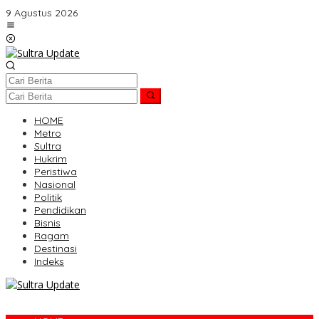
Lewati
9 Agustus 2026
ke
konten
HOME
Metro
Sultra
Hukrim
Peristiwa
Nasional
Politik
Pendidikan
Bisnis
Ragam
Destinasi
Indeks