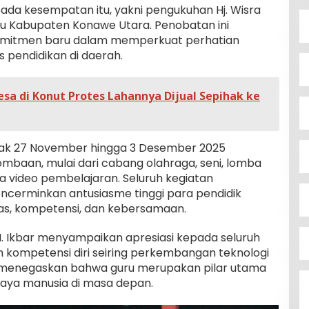
pada kesempatan itu, yakni pengukuhan Hj. Wisra
u Kabupaten Konawe Utara. Penobatan ini
komitmen baru dalam memperkuat perhatian
 pendidikan di daerah.
sa di Konut Protes Lahannya Dijual Sepihak ke
ejak 27 November hingga 3 Desember 2025
baan, mulai dari cabang olahraga, seni, lomba
mba video pembelajaran. Seluruh kegiatan
cerminkan antusiasme tinggi para pendidik
as, kompetensi, dan kebersamaan.
. Ikbar menyampaikan apresiasi kepada seluruh
Bupati Ikbar Percepat Pendataan
 kompetensi diri seiring perkembangan teknologi
Pekebun Sawit, Dorong Legalitas
. Ia menegaskan bahwa guru merupakan pilar utama
STDB Dan Sertifikasi ISPO di
Di Berita Desa, Bisnis, Konawe Utara
|
3 Agustus
aya manusia di masa depan.
2026
Konawe Utara