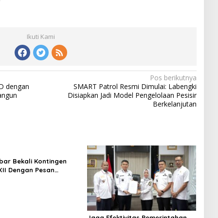
Ikuti Kami
Pos berikutnya
D dengan
SMART Patrol Resmi Dimulai: Labengki
angun
Disiapkan Jadi Model Pengelolaan Pesisir
Berkelanjutan
kbar Bekali Kontingen
II Dengan Pesan
inan Dan Nasionalisme
Jaga Efektivitas Pemerintahan,