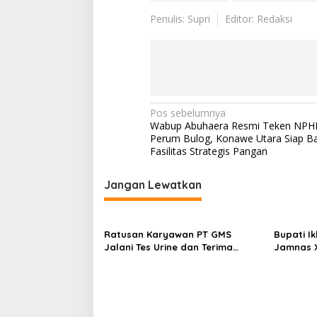
Penulis: Supri
Editor: Redaksi
Navigasi
Pos sebelumnya
Wabup Abuhaera Resmi Teken NPH
pos
Perum Bulog, Konawe Utara Siap B
Fasilitas Strategis Pangan
Jangan Lewatkan
Ratusan Karyawan PT GMS
Bupati I
Jalani Tes Urine dan Terima
Jamnas X
Penyuluhan P4GN BNN Kota
Kepemimp
Kendari