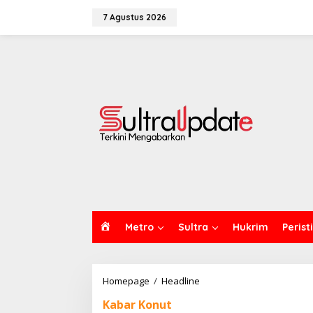
Lewati
ke
7 Agustus 2026
konten
H
Metro
Sultra
Hukrim
Perist
O
M
E
Bupati
Homepage
/
Headline
Ikbar
Kabar Konut
Resmi