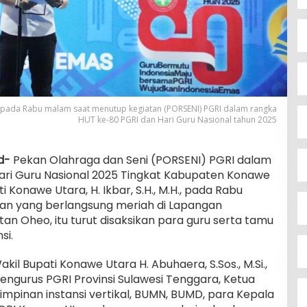
H., pada Rabu malam saat menutup kegiatan (PORSENI) PGRI dalam rangka
HUT ke-80 PGRI dan Hari Guru Nasional tahun 2025
d-
Pekan Olahraga dan Seni (PORSENI) PGRI dalam
ari Guru Nasional 2025 Tingkat Kabupaten Konawe
i Konawe Utara, H. Ikbar, S.H., M.H., pada Rabu
an yang berlangsung meriah di Lapangan
n Oheo, itu turut disaksikan para guru serta tamu
si.
akil Bupati Konawe Utara H. Abuhaera, S.Sos., M.Si.,
ngurus PGRI Provinsi Sulawesi Tenggara, Ketua
impinan instansi vertikal, BUMN, BUMD, para Kepala