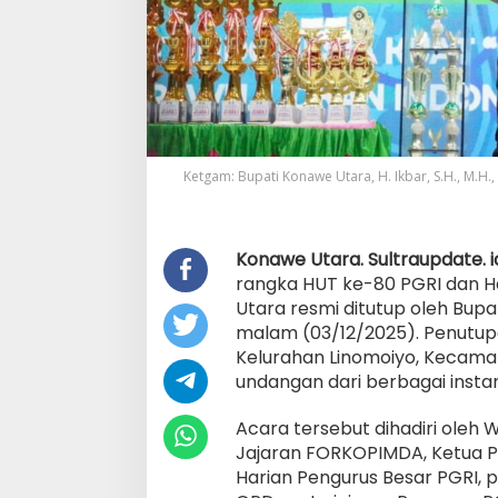
Ketgam: Bupati Konawe Utara, H. Ikbar, S.H., M.
Konawe Utara. Sultraupdate. i
rangka HUT ke-80 PGRI dan H
Utara resmi ditutup oleh Bupat
malam (03/12/2025). Penutup
Kelurahan Linomoiyo, Kecamata
undangan dari berbagai instan
Acara tersebut dihadiri oleh W
Jajaran FORKOPIMDA, Ketua Pe
Harian Pengurus Besar PGRI, p