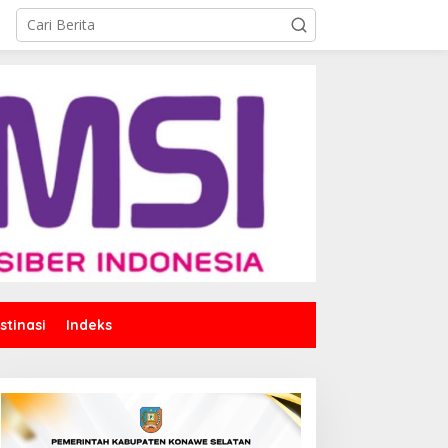
stinasi
Indeks