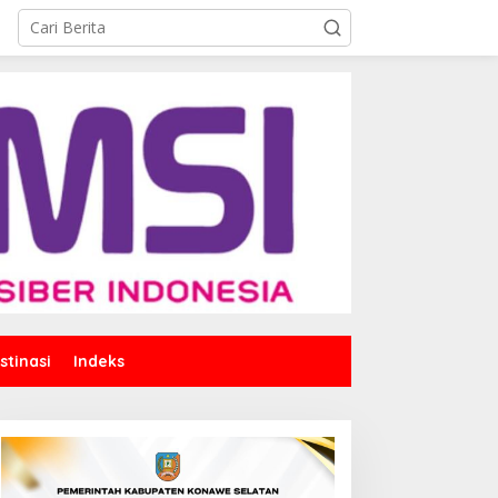
stinasi
Indeks