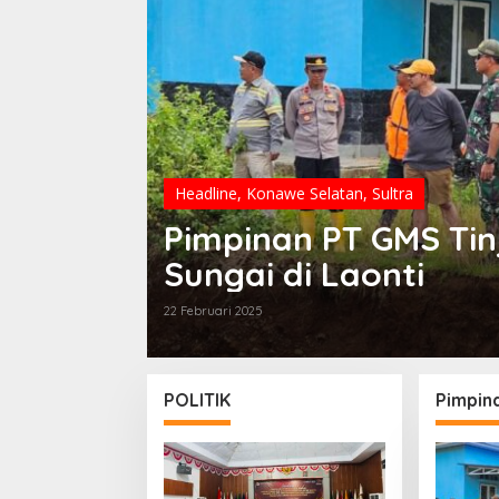
Headline
,
Konawe Selatan
,
Sultra
Pimpinan PT GMS Tin
Sungai di Laonti
22 Februari 2025
POLITIK
Pimpin