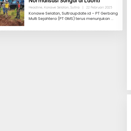
Normalisasi Sungai di Laonti
Oleh
Headline
,
Konawe Selatan
,
Sultra
|
22 Februari 2025
Sultra
Konawe Selatan, Sultraupdate.id – PT Gerbang
Update
Multi Sejahtera (PT GMS) terus menunjukan