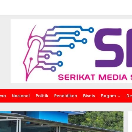
iwa
Nasional
Politik
Pendidikan
Bisnis
Ragam
De