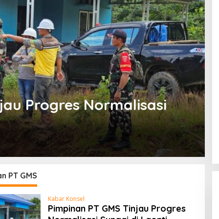
jau Progres Normalisasi
an PT GMS
Kabar Konsel
Pimpinan PT GMS Tinjau Progres