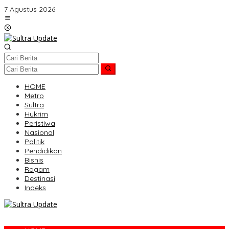
Lewati
7 Agustus 2026
ke
konten
HOME
Metro
Sultra
Hukrim
Peristiwa
Nasional
Politik
Pendidikan
Bisnis
Ragam
Destinasi
Indeks