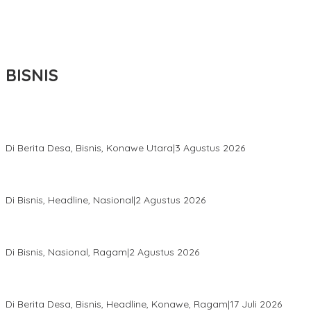
BISNIS
Bupati Ikbar Percepat Pendataan Pekebun Sawit, Dorong
Legalitas STDB Dan Sertifikasi ISPO di Konawe Utara
Di Berita Desa, Bisnis, Konawe Utara
|
3 Agustus 2026
Hadir di Istana Kepresidenan RI, Kadin Sultra Usulkan Hilirisasi
Aspal Buton Masuk Proyek Strategis Nasional
Di Bisnis, Headline, Nasional
|
2 Agustus 2026
Anton Timbang Hadiri Pertemuan Kadin Dengan Presiden
Prabowo, Perkuat Sinergi Bangun Ekonomi Daerah
Di Bisnis, Nasional, Ragam
|
2 Agustus 2026
Wabup Konawe Salurkan Bibit Durian Dan Saprodi, Dorong
Petani Tingkatkan Produktivitas
Di Berita Desa, Bisnis, Headline, Konawe, Ragam
|
17 Juli 2026