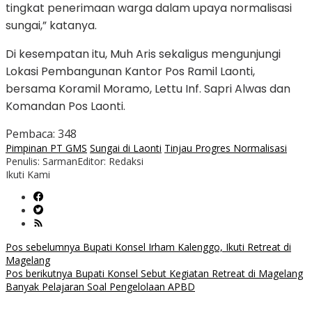
tingkat penerimaan warga dalam upaya normalisasi
sungai,” katanya.
Di kesempatan itu, Muh Aris sekaligus mengunjungi
Lokasi Pembangunan Kantor Pos Ramil Laonti,
bersama Koramil Moramo, Lettu Inf. Sapri Alwas dan
Komandan Pos Laonti.
Pembaca:
348
Pimpinan PT GMS
Sungai di Laonti
Tinjau Progres Normalisasi
Penulis: Sarman
Editor: Redaksi
Ikuti Kami
Navigasi
Pos sebelumnya
Bupati Konsel Irham Kalenggo, Ikuti Retreat di
Magelang
pos
Pos berikutnya
Bupati Konsel Sebut Kegiatan Retreat di Magelang
Banyak Pelajaran Soal Pengelolaan APBD