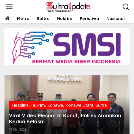
Lewati
ke
konten
HOME
Metro
Sultra
Hukrim
Peristiwa
Nasional
Headline
,
Hukrim
,
Konawe
,
Konawe Utara
,
Sultra
Viral Video Mesum di Konut, Polres Amankan
Kedua Pelaku
15 Mei 2023