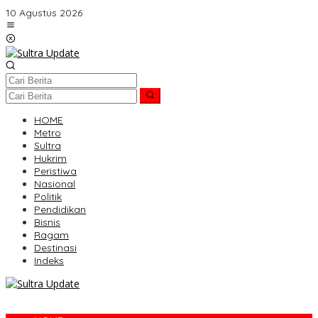
Lewati
10 Agustus 2026
ke
konten
HOME
Metro
Sultra
Hukrim
Peristiwa
Nasional
Politik
Pendidikan
Bisnis
Ragam
Destinasi
Indeks