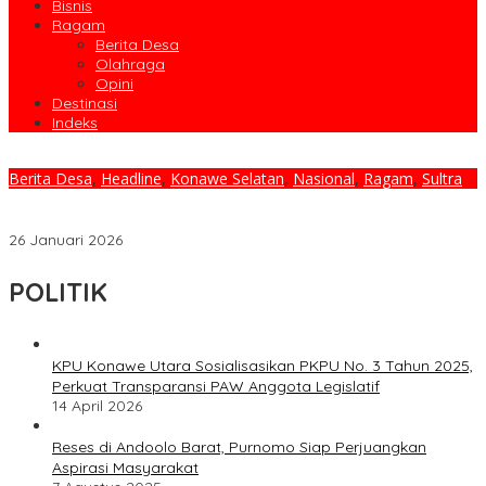
Bisnis
Ragam
Berita Desa
Olahraga
Opini
Destinasi
Indeks
Berita Desa
,
Headline
,
Konawe Selatan
,
Nasional
,
Ragam
,
Sultra
Target 208 Hektare Melenceng, Percetakan Sawah Desa Puao
Diduga Hanya Berdasarkan Data Satelit
26 Januari 2026
POLITIK
KPU Konawe Utara Sosialisasikan PKPU No. 3 Tahun 2025,
Perkuat Transparansi PAW Anggota Legislatif
14 April 2026
Reses di Andoolo Barat, Purnomo Siap Perjuangkan
Aspirasi Masyarakat