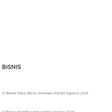
BISNIS
Bupati Ikbar Percepat Pendataan Pekebun Sawit, Dorong
Legalitas STDB Dan Sertifikasi ISPO di Konawe Utara
Di Berita Desa, Bisnis, Konawe Utara
|
3 Agustus 2026
Hadir di Istana Kepresidenan RI, Kadin Sultra Usulkan Hilirisasi
Aspal Buton Masuk Proyek Strategis Nasional
Di Bisnis, Headline, Nasional
|
2 Agustus 2026