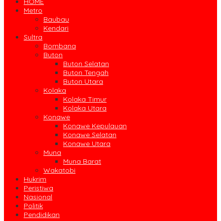
HOME
Metro
Baubau
Kendari
Sultra
Bombana
Buton
Buton Selatan
Buton Tengah
Buton Utara
Kolaka
Kolaka Timur
Kolaka Utara
Konawe
Konawe Kepulauan
Konawe Selatan
Konawe Utara
Muna
Muna Barat
Wakatobi
Hukrim
Peristiwa
Nasional
Politik
Pendidikan