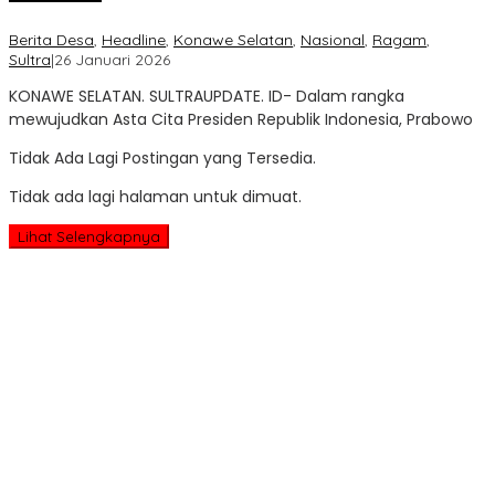
Berita Desa
,
Headline
,
Konawe Selatan
,
Nasional
,
Ragam
,
oleh
Sultra
|
26 Januari 2026
Sultra
KONAWE SELATAN. SULTRAUPDATE. ID- Dalam rangka
Update
mewujudkan Asta Cita Presiden Republik Indonesia, Prabowo
Tidak Ada Lagi Postingan yang Tersedia.
Tidak ada lagi halaman untuk dimuat.
Lihat Selengkapnya