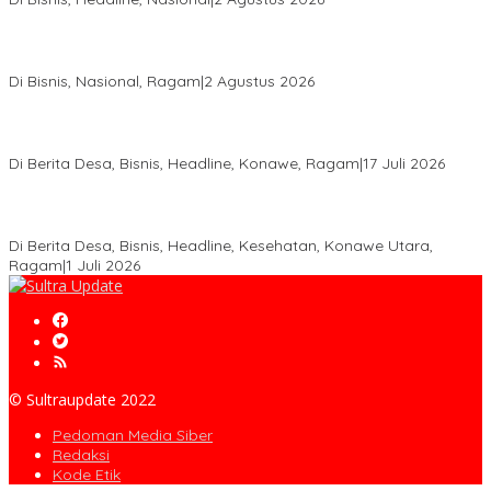
Anton Timbang Hadiri Pertemuan Kadin Dengan Presiden
Prabowo, Perkuat Sinergi Bangun Ekonomi Daerah
Di Bisnis, Nasional, Ragam
|
2 Agustus 2026
Wabup Konawe Salurkan Bibit Durian Dan Saprodi, Dorong
Petani Tingkatkan Produktivitas
Di Berita Desa, Bisnis, Headline, Konawe, Ragam
|
17 Juli 2026
PT MLP Dorong UMKM Langgikima Naik Kelas, Produk Lokal
Dibidik Tembus Ritel Modern
Di Berita Desa, Bisnis, Headline, Kesehatan, Konawe Utara,
Ragam
|
1 Juli 2026
© Sultraupdate 2022
Pedoman Media Siber
Redaksi
Kode Etik