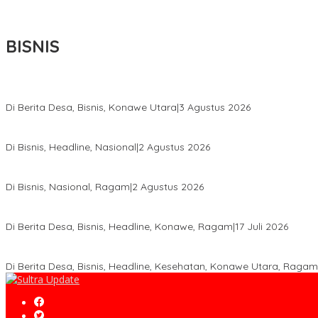
BISNIS
Bupati Ikbar Percepat Pendataan Pekebun Sawit, Dorong Legalita
Di Berita Desa, Bisnis, Konawe Utara
|
3 Agustus 2026
Hadir di Istana Kepresidenan RI, Kadin Sultra Usulkan Hilirisasi A
Di Bisnis, Headline, Nasional
|
2 Agustus 2026
Anton Timbang Hadiri Pertemuan Kadin Dengan Presiden Prabowo
Di Bisnis, Nasional, Ragam
|
2 Agustus 2026
Wabup Konawe Salurkan Bibit Durian Dan Saprodi, Dorong Petani 
Di Berita Desa, Bisnis, Headline, Konawe, Ragam
|
17 Juli 2026
PT MLP Dorong UMKM Langgikima Naik Kelas, Produk Lokal Dibidi
Di Berita Desa, Bisnis, Headline, Kesehatan, Konawe Utara, Ragam