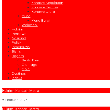
Konawe Kepulauan
Konawe Selatan
Konawe Utara
Muna
Muna Barat
Wakatobi
Hukrim
Peristiwa
Nasional
Politik
Pendidikan
Bisnis
Ragam
Berita Desa
Olahraga
Opini
Destinasi
Indeks
Hukrim
,
Kendari
,
Metro
Korupsi Terstruktur Terbongkar, Eks Kepala KUPP Kolaka Dipenjar
9 Februari 2026
Hukrim
,
Kendari
,
Metro