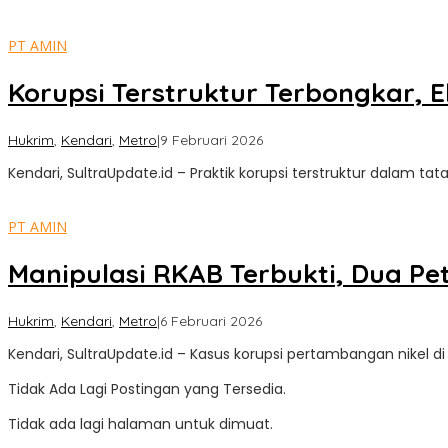
PT AMIN
Korupsi Terstruktur Terbongkar, 
oleh
Hukrim
,
Kendari
,
Metro
|
9 Februari 2026
Sultra
Kendari, SultraUpdate.id – Praktik korupsi terstruktur dalam tata
Update
PT AMIN
Manipulasi RKAB Terbukti, Dua Pe
oleh
Hukrim
,
Kendari
,
Metro
|
6 Februari 2026
Sultra
Kendari, SultraUpdate.id – Kasus korupsi pertambangan nikel 
Update
Tidak Ada Lagi Postingan yang Tersedia.
Tidak ada lagi halaman untuk dimuat.