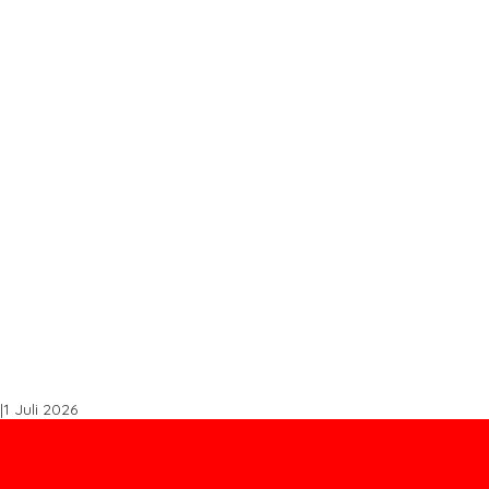
s STDB Dan Sertifikasi ISPO di Konawe Utara
spal Buton Masuk Proyek Strategis Nasional
, Perkuat Sinergi Bangun Ekonomi Daerah
Tingkatkan Produktivitas
k Tembus Ritel Modern
|
1 Juli 2026