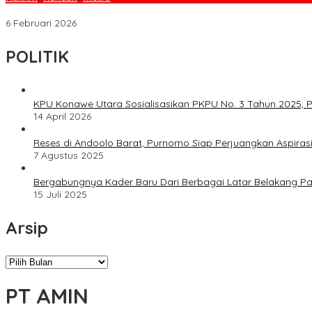
Manipulasi RKAB Terbukti, Dua Petinggi PT AMIN Masuk Bui
6 Februari 2026
POLITIK
KPU Konawe Utara Sosialisasikan PKPU No. 3 Tahun 2025, P
14 April 2026
Reses di Andoolo Barat, Purnomo Siap Perjuangkan Aspiras
7 Agustus 2025
Bergabungnya Kader Baru Dari Berbagai Latar Belakang P
15 Juli 2025
Arsip
Arsip
PT AMIN