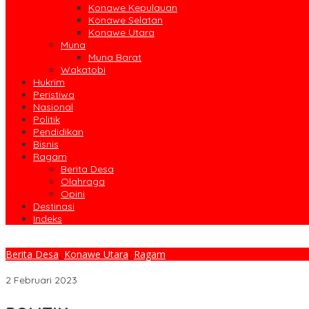
Konawe Kepulauan
Konawe Selatan
Konawe Utara
Muna
Muna Barat
Wakatobi
Hukrim
Peristiwa
Nasional
Politik
Pendidikan
Bisnis
Ragam
Berita Desa
Olahraga
Opini
Destinasi
Indeks
Berita Desa
,
Konawe Utara
,
Ragam
Warga Unjuk Rasa ke PT CDSM, Kapolres Konut Turun Tangan P
2 Februari 2023