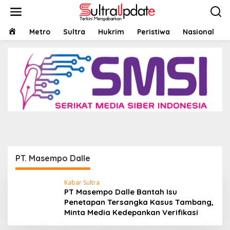
Lewati
ke
konten
HOME
Metro
Sultra
Hukrim
Peristiwa
Nasional
Bisnis
,
Headline
,
Hukrim
,
Nasional
,
Pariwara
,
Ragam
,
Sultra
PT Masempo Dalle Bantah Isu Penetapan
Tersangka Kasus Tambang, Minta Media
Kedepankan Verifikasi
15 Maret 2026
PT. Masempo Dalle
Kabar Sultra
PT Masempo Dalle Bantah Isu
Penetapan Tersangka Kasus Tambang,
Minta Media Kedepankan Verifikasi