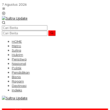
Lewati
7 Agustus 2026
ke
konten
HOME
Metro
Sultra
Hukrim
Peristiwa
Nasional
Politik
Pendidikan
Bisnis
Ragam
Destinasi
Indeks