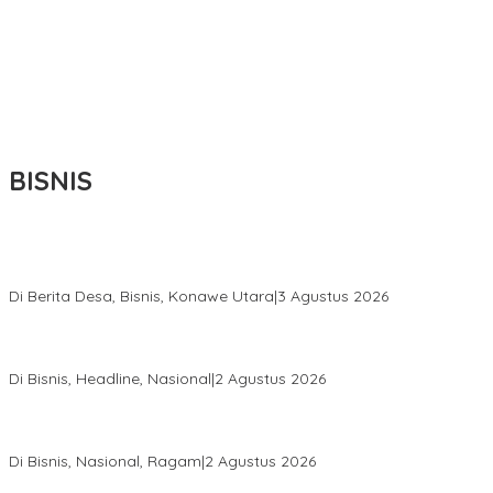
BISNIS
Bupati Ikbar Percepat Pendataan Pekebun Sawit, Dorong
Legalitas STDB Dan Sertifikasi ISPO di Konawe Utara
Di Berita Desa, Bisnis, Konawe Utara
|
3 Agustus 2026
Hadir di Istana Kepresidenan RI, Kadin Sultra Usulkan Hilirisasi
Aspal Buton Masuk Proyek Strategis Nasional
Di Bisnis, Headline, Nasional
|
2 Agustus 2026
Anton Timbang Hadiri Pertemuan Kadin Dengan Presiden
Prabowo, Perkuat Sinergi Bangun Ekonomi Daerah
Di Bisnis, Nasional, Ragam
|
2 Agustus 2026