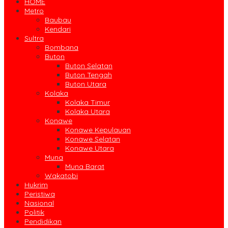
HOME
Metro
Baubau
Kendari
Sultra
Bombana
Buton
Buton Selatan
Buton Tengah
Buton Utara
Kolaka
Kolaka Timur
Kolaka Utara
Konawe
Konawe Kepulauan
Konawe Selatan
Konawe Utara
Muna
Muna Barat
Wakatobi
Hukrim
Peristiwa
Nasional
Politik
Pendidikan