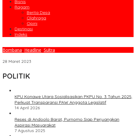
Bisnis
Ragam
Berita Desa
Olahraga
Opini
Destinasi
Indeks
Bombana
,
Headline
,
Sultra
PT. TMS Raih Prestasi Sebagai Pembayar Pajak Terbesar
28 Maret 2023
POLITIK
KPU Konawe Utara Sosialisasikan PKPU No. 3 Tahun 2025,
Perkuat Transparansi PAW Anggota Legislatif
14 April 2026
Reses di Andoolo Barat, Purnomo Siap Perjuangkan
Aspirasi Masyarakat
7 Agustus 2025